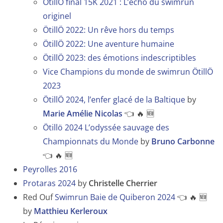
ÖtillÖ final 15K 2021 : L’écho du swimrun
originel
ÖtillÖ 2022: Un rêve hors du temps
ÖtillÖ 2022: Une aventure humaine
ÖtillÖ 2023: des émotions indescriptibles
Vice Champions du monde de swimrun ÖtillÖ
2023
ÖtillÖ 2024, l’enfer glacé de la Baltique
by
Marie Amélie Nicolas
👈 🔥 🆕
Ötillö 2024 L’odyssée sauvage des
Championnats du Monde
by
Bruno Carbonne
👈 🔥 🆕
Peyrolles 2016
Protaras 2024
by
Christelle Cherrier
Red Ouf
Swimrun Baie de Quiberon 2024
👈 🔥 🆕
by
Matthieu Kerleroux