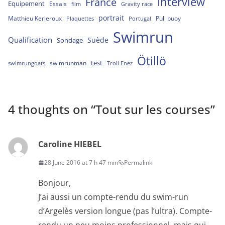
Interview
France
Equipement
Essais
film
Gravity race
portrait
Matthieu Kerleroux
Pull buoy
Plaquettes
Portugal
Swimrun
Qualification
Suède
Sondage
Ötillö
test
swimrunman
swimrungoats
Troll Enez
4 thoughts on “
Tout sur les courses
”
Caroline HIEBEL
28 June 2016 at 7 h 47 min
Permalink
Bonjour,
J’ai aussi un compte-rendu du swim-run
d’Argelès version longue (pas l’ultra). Compte-