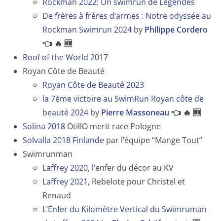
Rockman 2022: Un swimrun de Légendes
De frères à frères d’armes : Notre odyssée au
Rockman Swimrun 2024
by
Philippe Cordero
👈 🔥 🆕
Roof of the World 2017
Royan Côte de Beauté
Royan Côte de Beauté 2023
la 7ème victoire au SwimRun Royan côte de
beauté 2024
by
Pierre Massoneau
👈 🔥 🆕
Solina 2018
OtillO merit race Pologne
Solvalla 2018 Finlande
par l’équipe “Mange Tout”
Swimrunman
Laffrey 2020
, l’enfer du décor au KV
Laffrey 2021
, Rebelote pour Christel et
Renaud
L’Enfer du Kilomètre Vertical du Swimruman