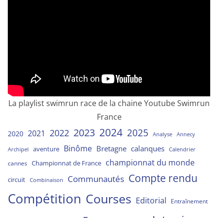
La playlist swimrun race de la chaine Youtube Swimrun
France
2024
2023
2025
2022
2021
2020
Analyse
Annecy
Binôme
Bretagne
calanques
aventure
Archipel
Calendrier
championnat du monde
Championnat de France
cannes
Compte rendu
Communautés
circuit
Combinaison
Compétition
Courses
Editorial
Entraînement