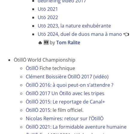
debriefing vidéo 2017
Utö 2021
Utö 2022
Utö 2023, la nature exhubérante
Utö 2024, duel de duos mana à mano
👈
🔥 🆕
by
Tom Ralite
ÖtillÖ World Championship
ÖtillÖ
Fiche technique
Clément Boissière ÖtillÖ 2017 (vidéo)
ÖtillÖ 2016: à quoi peut-on s’attendre ?
ÖtillÖ 2017 Un Ötillö avec les tripes
ÖtillÖ 2015: Le reportage de Canal+
ÖtillÖ 2015
: le film officiel.
Nicolas Remires: retour sur l’ÖtillÖ
ÖtillÖ 2021: La formidable aventure humaine