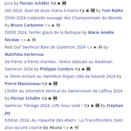
Jura
by
Florian Schäfer
👈 🔥 🆕
Utö 2024, duel de duos mana à mano
👈 🔥 🆕
by
Tom Ralite
Ötillö 2024 L’odyssée sauvage des Championnats du Monde
by
Bruno Carbonne
👈 🔥 🆕
ÖtillÖ 2024, l’enfer glacé de la Baltique
by
Marie Amélie
Nicolas
👈 🔥 🆕
Red Ouf
Swimrun Baie de Quiberon 2024
👈 🔥 🆕 by
Matthieu Kerleroux
De frères à frères d’armes : Notre odyssée au Rockman
Swimrun 2024
by
Philippe Cordero
👈 🔥 🆕
la 7ème victoire au SwimRun Royan côte de beauté 2024
by
Pierre Massoneau
👈 🔥 🆕
L’Enfer du Kilomètre Vertical du Swimruman de Laffrey 2024
by
Florian Schäfer
👈 🔥 🆕
Swimrun Tâmega 2024, LVN nous voilà !
👈 🔥 🆕
By
Stéphan
Jay
Edition 2024, Au royaume des Abers : La Transfinistère, bien
plus qu’une course
by Akuna
👈 🔥 🆕