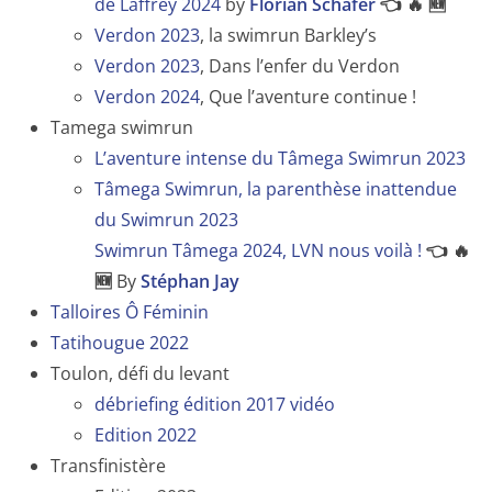
de Laffrey 2024
by
Florian Schäfer
👈 🔥 🆕
Verdon 2023
, la swimrun Barkley’s
Verdon 2023
, Dans l’enfer du Verdon
Verdon 2024
, Que l’aventure continue !
Tamega swimrun
L’aventure intense du Tâmega Swimrun 2023
Tâmega Swimrun, la parenthèse inattendue
du Swimrun 2023
Swimrun Tâmega 2024, LVN nous voilà !
👈 🔥
🆕
By
Stéphan Jay
Talloires Ô Féminin
Tatihougue 2022
Toulon, défi du levant
débriefing édition 2017 vidéo
Edition 2022
Transfinistère