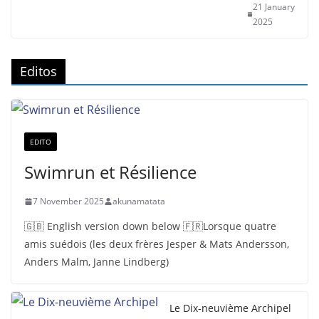
21 January
2025
Editos
EDITO
Swimrun et Résilience
7 November 2025
akunamatata
🇬🇧 English version down below 🇫🇷Lorsque quatre
amis suédois (les deux frères Jesper & Mats Andersson,
Anders Malm, Janne Lindberg)
Le Dix-neuvième Archipel