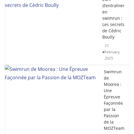
d’entraîner
en
swimrun :
Les secrets
de Cédric
Boully
21
February
2025
Swimrun
de
Moorea :
Une
Épreuve
Façonnée
par la
Passion
de la
MOZTeam