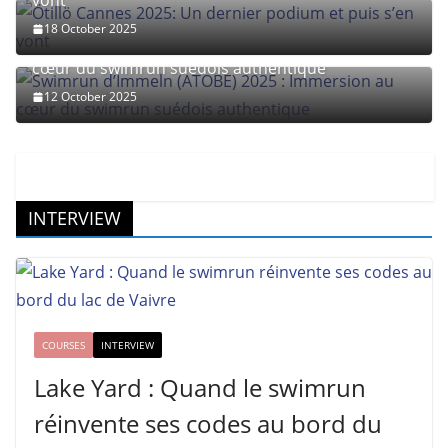
vont
18 October 2025
Swimrun d’Immeln (ATOBE) 2025 : Immersion au
cœur du swimrun suédois authentique
12 October 2025
INTERVIEW
COURSES
INTERVIEW
Lake Yard : Quand le swimrun
réinvente ses codes au bord du