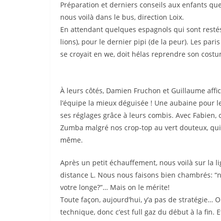
Préparation et derniers conseils aux enfants que
nous voilà dans le bus, direction Loix.
En attendant quelques espagnols qui sont resté
lions), pour le dernier pipi (de la peur). Les par
se croyait en we, doit hélas reprendre son cost
À leurs côtés, Damien Fruchon et Guillaume affi
l’équipe la mieux déguisée ! Une aubaine pour le
ses réglages grâce à leurs combis. Avec Fabien,
Zumba malgré nos crop-top au vert douteux, qui
même.
Après un petit échauffement, nous voilà sur la l
distance L. Nous nous faisons bien chambrés: “n
votre longe?”… Mais on le mérite!
Toute façon, aujourd’hui, y’a pas de stratégie… On
technique, donc c’est full gaz du début à la fin. Et