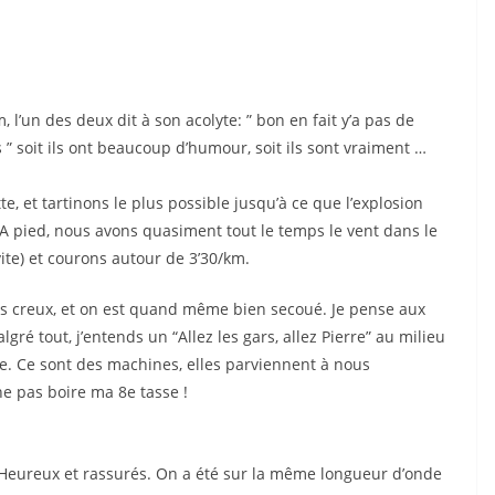
 l’un des deux dit à son acolyte: ” bon en fait y’a pas de
 ” soit ils ont beaucoup d’humour, soit ils sont vraiment …
 et tartinons le plus possible jusqu’à ce que l’explosion
). A pied, nous avons quasiment tout le temps le vent dans le
r vite) et courons autour de 3’30/km.
ons creux, et on est quand même bien secoué. Je pense aux
lgré tout, j’entends un “Allez les gars, allez Pierre” au milieu
nie. Ce sont des machines, elles parviennent à nous
e pas boire ma 8e tasse !
Heureux et rassurés. On a été sur la même longueur d’onde