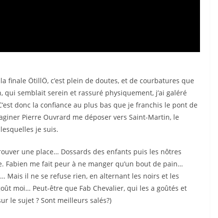
a finale ÖtillÖ, c’est plein de doutes, et de courbatures que
, qui semblait serein et rassuré physiquement, j’ai galéré
est donc la confiance au plus bas que je franchis le pont de
aginer Pierre Ouvrard me déposer vers Saint-Martin, le
lesquelles je suis.
trouver une place… Dossards des enfants puis les nôtres
urse. Fabien me fait peur à ne manger qu’un bout de pain…
… Mais il ne se refuse rien, en alternant les noirs et les
 goût moi… Peut-être que Fab Chevalier, qui les a goûtés et
ur le sujet ? Sont meilleurs salés?)