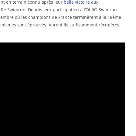
nt en terrain connu après leur
belle victoire aux
 Ré Swimrun. Depuis leur participation à l’ÖtillÖ Swimrun
ptembre où les champions de France terminèrent à la 18ème
organismes sont éprouvés. Auront ils suffisamment récupérés