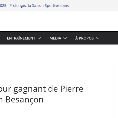
délité chez les binômes – la richesse du
25 : Prolongez la Saison Sportive dans
nce
chipel
le swimrun réinvente ses codes au bord
ENTRAÎNEMENT
MEDIA
À PROPOS
ur gagnant de Pierre
n Besançon