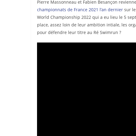
Pierre Massonneau et Fabien Besançon revienne
championnats de France 2021 l’an dernier
sur le
World Championship 2022 qui a eu lieu le 5 se
place, assez loin de leur ambition intiale, les 
pour défendre leur titre au Ré Swimrun ?