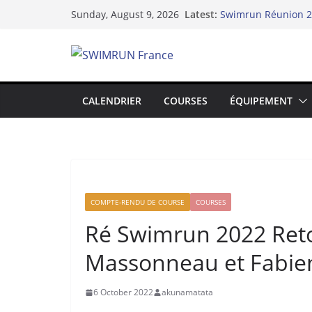
Hydra 2025 de l’infi
Skip
Latest:
Sunday, August 9, 2026
swimrun
to
Swimrun Réunion 20
content
l’Océan Indien !
Swimrun et Résilie
Le Dix-neuvième Ar
Lake Yard : Quand 
CALENDRIER
COURSES
ÉQUIPEMENT
du lac de Vaivre
COMPTE-RENDU DE COURSE
COURSES
Ré Swimrun 2022 Reto
Massonneau et Fabie
6 October 2022
akunamatata