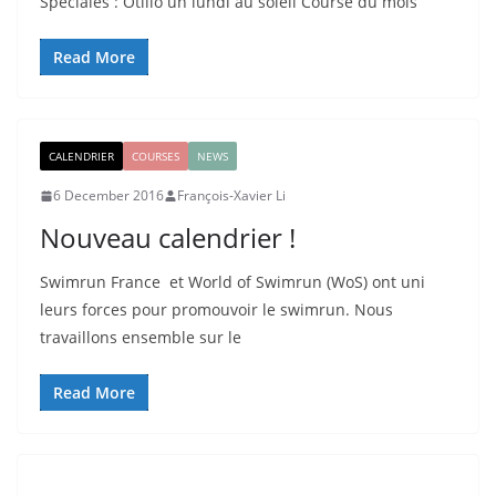
Spéciales : Ötillö un lundi au soleil Course du mois
Read More
CALENDRIER
COURSES
NEWS
6 December 2016
François-Xavier Li
Nouveau calendrier !
Swimrun France et World of Swimrun (WoS) ont uni
leurs forces pour promouvoir le swimrun. Nous
travaillons ensemble sur le
Read More