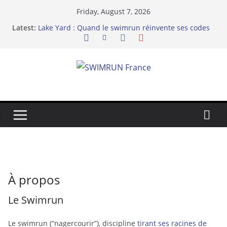
Skip
Friday, August 7, 2026
to
Latest:
Lake Yard : Quand le swimrun réinvente ses codes
content
au bord du lac de Vaivre
Hydra 2025 de l’infidélité chez les binômes – la
richesse du swimrun
Swimrun Réunion 2025 : Prolongez la Saison
Sportive dans l’Océan Indien !
Swimrun et Résilience
Le Dix-neuvième Archipel
À propos
Le Swimrun
Le swimrun (“nagercourir”), discipline
tirant ses racines de