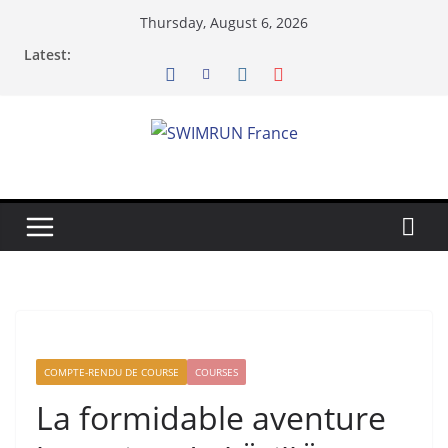
Skip
Thursday, August 6, 2026
to
Latest:
content
COMPTE-RENDU DE COURSE
COURSES
La formidable aventure