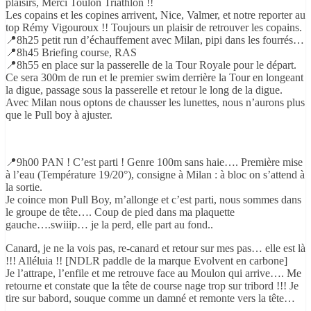
plaisirs, Merci Toulon Triathlon !!
Les copains et les copines arrivent, Nice, Valmer, et notre reporter au
top Rémy Vigouroux !! Toujours un plaisir de retrouver les copains.
📍8h25 petit run d’échauffement avec Milan, pipi dans les fourrés…
📍8h45 Briefing course, RAS
📍8h55 en place sur la passerelle de la Tour Royale pour le départ.
Ce sera 300m de run et le premier swim derrière la Tour en longeant
la digue, passage sous la passerelle et retour le long de la digue.
Avec Milan nous optons de chausser les lunettes, nous n’aurons plus
que le Pull boy à ajuster.
📍9h00 PAN ! C’est parti ! Genre 100m sans haie…. Première mise
à l’eau (Température 19/20°), consigne à Milan : à bloc on s’attend à
la sortie.
Je coince mon Pull Boy, m’allonge et c’est parti, nous sommes dans
le groupe de tête…. Coup de pied dans ma plaquette
gauche….swiiip… je la perd, elle part au fond..
Canard, je ne la vois pas, re-canard et retour sur mes pas… elle est là
!!! Alléluia !! [NDLR paddle de la marque Evolvent en carbone]
Je l’attrape, l’enfile et me retrouve face au Moulon qui arrive…. Me
retourne et constate que la tête de course nage trop sur tribord !!! Je
tire sur babord, souque comme un damné et remonte vers la tête…