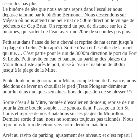
secondes pas plus…
Le binôme de tête que nous avions repris dans l’escalier nous
dépasse talonné par le binôme Bermond . Nous descendons sur
Méjean où nous attend une belle nat de 500m direction le village de
pécheurs de Cap Brun. On reprend un peu de distance sur les 2
binômes, qui sortent de l’eau avec une 20ne de secondes pas plus.
Petit saut dans l’anse du fer à cheval et reprise de nat et run jusqu’à
la plage du Trelus (50m après). Sortie d’eau et l’escalier de la mort
qui tue…. C’est partie pour le run de 3600m direction le port du Fort
St Louis. Petit ravito en eau et banane au parking des plages du
Mourillon. Juste après le port, mise à l’eau et natation de 400m
jusqu’à la plage de la Mitre.
Petite douleur au genoux pour Milan, compte tenu de l’avance, nous
décidons de lever un chouillat le pied (Tests Plongeur-démineur
pour lui dans quelques semaines, hors de question de se blesser !!).
Sortie d’eau à la Mitre, montée d’escalier en douceur, reprise de run
pour la 2eme boucle souple… le genoux tient. Passage au fort St
Louis et reprise de nos 3 natations sur les plages du Mourillon.
Dernière sortie d’eau, nous ne sommes toujours pas talonnés. Nous
reprenons le run de retour vers notre dernière natation.
Arrêt au ravito du parking, ajustement des niveaux et c’est reparti !