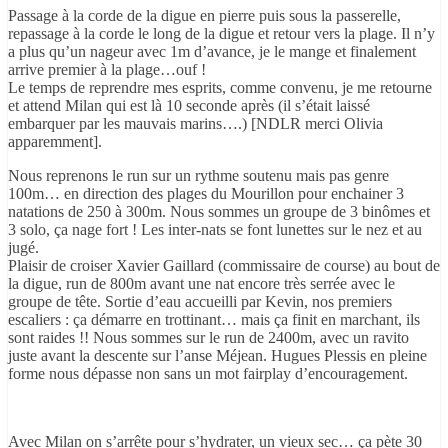
Passage à la corde de la digue en pierre puis sous la passerelle,
repassage à la corde le long de la digue et retour vers la plage. Il n’y
a plus qu’un nageur avec 1m d’avance, je le mange et finalement
arrive premier à la plage…ouf !
Le temps de reprendre mes esprits, comme convenu, je me retourne
et attend Milan qui est là 10 seconde après (il s’était laissé
embarquer par les mauvais marins….) [NDLR merci Olivia
apparemment].
Nous reprenons le run sur un rythme soutenu mais pas genre
100m… en direction des plages du Mourillon pour enchainer 3
natations de 250 à 300m. Nous sommes un groupe de 3 binômes et
3 solo, ça nage fort ! Les inter-nats se font lunettes sur le nez et au
jugé.
Plaisir de croiser Xavier Gaillard (commissaire de course) au bout de
la digue, run de 800m avant une nat encore très serrée avec le
groupe de tête. Sortie d’eau accueilli par Kevin, nos premiers
escaliers : ça démarre en trottinant… mais ça finit en marchant, ils
sont raides !! Nous sommes sur le run de 2400m, avec un ravito
juste avant la descente sur l’anse Méjean. Hugues Plessis en pleine
forme nous dépasse non sans un mot fairplay d’encouragement.
Avec Milan on s’arrête pour s’hydrater, un vieux sec… ça pète 30