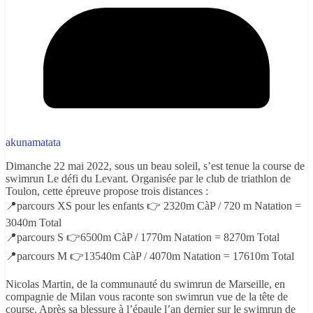
akunamatata
Dimanche 22 mai 2022, sous un beau soleil, s’est tenue la course de
swimrun Le défi du Levant. Organisée par le club de triathlon de
Toulon, cette épreuve propose trois distances :
📍parcours XS pour les enfants 👉 2320m CàP / 720 m Natation =
3040m Total
📍parcours S 👉6500m CàP / 1770m Natation = 8270m Total
📍parcours M 👉13540m CàP / 4070m Natation = 17610m Total
Nicolas Martin, de la communauté du swimrun de Marseille, en
compagnie de Milan vous raconte son swimrun vue de la tête de
course. Après sa blessure à l’épaule l’an dernier sur le swimrun de