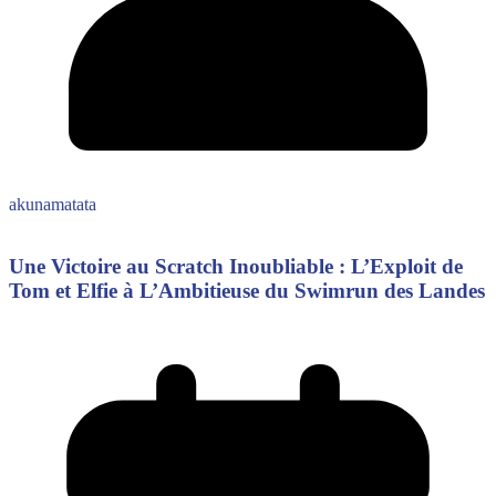
akunamatata
Une Victoire au Scratch Inoubliable : L’Exploit de
Tom et Elfie à L’Ambitieuse du Swimrun des Landes