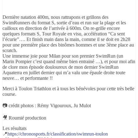
Dernière natation 400m, nous rattrapons et grillons des
SwimRunners du format S, sortie d’eau et run sur la plage et les
cailloux en direction de l’arrivée à 600m. On re-grille encore
quelques formats S, Tour Royale en visu, accélération “Ca sent
l’écurie”…. Et finish main dans la main, comme il se doit en 2h28
pour une première place des binômes hommes et une 3ème place au
scratch.
Une immense joie pour Milan pour son premier SwimRun (un
Marin Pompier c’est quand même bien entrainé …), et pour moi afin
de clore mon épisode douloureux de mon dernier SwimRun
Aquaterra en juillet dernier qui m’a valu une épaule droite toute
neuve… et performante !!
Merci à Toulon Triathlon et à tous les bénévoles pour cette très belle
course.
📷 crédit photos : Rémy Vigouroux, Ju Mulot
🎥 Roumié production
Les résultats
📍
https://chronosports.fr/classification/swimrun-toulon