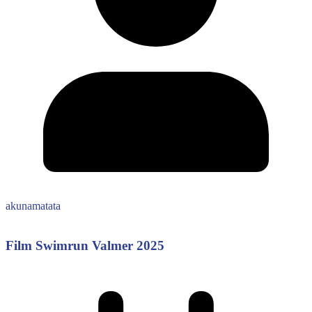
akunamatata
Film Swimrun Valmer 2025