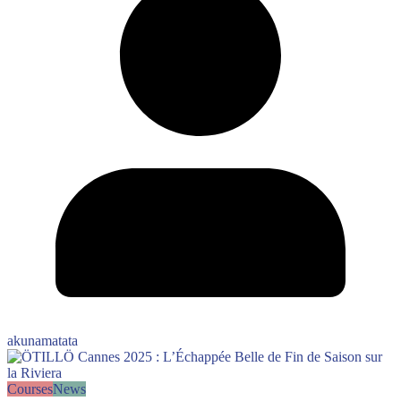
akunamatata
Courses
News