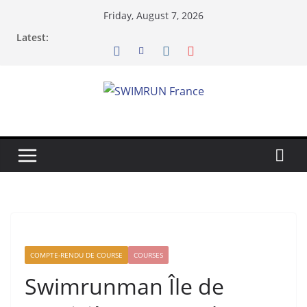
Skip
Friday, August 7, 2026
to
Latest:
content
COMPTE-RENDU DE COURSE
COURSES
Swimrunman Île de