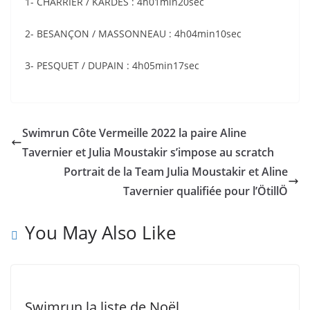
1- CHARRIER / KARDES : 4h01min20sec
2- BESANÇON / MASSONNEAU : 4h04min10sec
3- PESQUET / DUPAIN : 4h05min17sec
Swimrun Côte Vermeille 2022 la paire Aline
Tavernier et Julia Moustakir s’impose au scratch
Portrait de la Team Julia Moustakir et Aline
Tavernier qualifiée pour l’ÖtillÖ
You May Also Like
Swimrun la liste de Noël