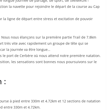
une longue journée de partage, de sport, de SWIMRUN !
ection la navette pour rejoindre le départ de la course au Cap
 la ligne de départ entre stress et excitation de pouvoir
 Nous nous élançons sur la première partie Trail de 7.8km
t très vite avec rapidement un groupe de tête qui se
car la journée va être longue…
s le port de Cerbère où nous attend notre première natation.
osition, les sensations sont bonnes nous poursuivons sur le
 :
urse à pied entre 330m et 4.72km et 12 sections de natation
ed entre 330m et 4.72km.