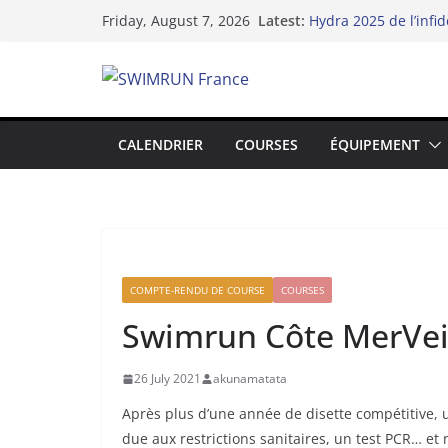
Skip
Latest:
Hydra 2025 de l’infid
Friday, August 7, 2026
to
swimrun
Swimrun Réunion 202
content
l’Océan Indien !
Swimrun et Résilien
Le Dix-neuvième Arc
Lake Yard : Quand l
CALENDRIER
COURSES
ÉQUIPEMENT
du lac de Vaivre
COMPTE-RENDU DE COURSE
COURSES
Swimrun Côte MerVeil
26 July 2021
akunamatata
Après plus d’une année de disette compétitive,
due aux restrictions sanitaires, un test PCR… et 