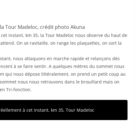
la Tour Madeloc, crédit photo Akuna
 cet instant, km 35, la Tour Madeloc nous observe du haut de
tend. On se ravitaille, on range les plaquettes, on sort la
nstant, nous attaquons en marche rapide et relançons dès
encent à se faire sentir. A quelques mètres du sommet nous
am qui nous dépose littéralement, on prend un petit coup au
Au sommet nous nous retrouvons dans le brouillard mais on
en Tri-fonction.
réellement à cet instant, km 35, Tour Madeloc