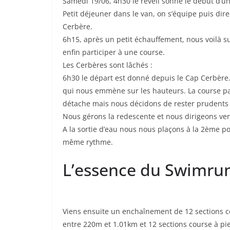
Samedi 19/06, 4h30 le réveil sonne le début d’
Petit déjeuner dans le van, on s’équipe puis dir
Cerbère.
6h15, après un petit échauffement, nous voilà sur
enfin participer à une course.
Les Cerbères sont lâchés :
6h30 le départ est donné depuis le Cap Cerbère.
qui nous emmène sur les hauteurs. La course par
détache mais nous décidons de rester prudents 
Nous gérons la redescente et nous dirigeons ver
A la sortie d’eau nous nous plaçons à la 2ème p
même rythme.
L’essence du Swimrun
Viens ensuite un enchaînement de 12 sections co
entre 220m et 1.01km et 12 sections course à pi