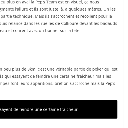
peu plus en aval la Pep’s Team est en visuel, ça nous
mente l’allure et ils sont juste là, à quelques mètres. On les
artie technique. Mais ils s’accrochent et recollent pour la
 puis relance dans les ruelles de Collioure devant les badauds
’eau et courent avec un bonnet sur la tête.
n peu plus de 8km, c’est une véritable partie de poker qui est
és qui essayent de feindre une certaine fraîcheur mais les
ampes font leurs apparitions, bref on s’accroche mais la Pep’s
sayent de feindre une certaine fraicheur