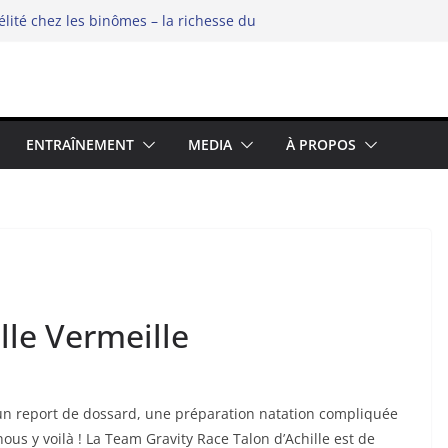
élité chez les binômes – la richesse du
5 : Prolongez la Saison Sportive dans
ce
hipel
e swimrun réinvente ses codes au bord
ENTRAÎNEMENT
MEDIA
À PROPOS
le Vermeille
 un report de dossard, une préparation natation compliquée
nous y voilà ! La Team Gravity Race Talon d’Achille est de