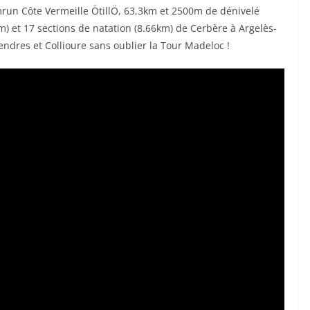
mrun Côte Vermeille ÖtillÖ, 63,3km et 2500m de dénivelé
km) et 17 sections de natation (8.66km) de Cerbère à Argelès-
ndres et Collioure sans oublier la Tour Madeloc !