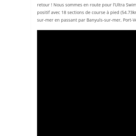
retour ! Nous sommes en route pour l’Ultra Swi
positif avec 18 sections de course à pied (54.73
sur-mer en passant par Banyuls-sur-mer, Port-Ve