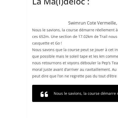
La Ma(l)deloc :
Swimrun Cote Vermeille, 
Nous le savions, la course démarre réellement à
ces 652m. Une section de 17.02km de Trail nous at
casquette et Go !
Nous savons que la course peut se jouer à cet i
que possible mais le soleil tape et les km comm
nous retournons et voyons débouler la Pep’s Te
moral juste avant d’arriver au ravitaillement. 
peut dire que l’on ne regrette pas du tout d’être 
Nous le savions, la course démarre 