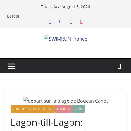
Skip
Thursday, August 6, 2026
to
Latest:
content
COMPTE-RENDU DE COURSE
COURSES
NEWS
Lagon-till-Lagon: