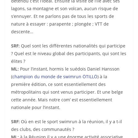
détendu c’est l’idéal. Ensuite la visite de l’ile avec ses
lagons, sa montagne et son volcan, aucun risque de
s’ennuyer. Et ne parlons pas de tous les sports de
nature à essayer : parapente ; plongée ; VTT de
descente…
SRF:
Quel sont les différentes nationalités qui participe
? Quel est le niveau global des participants, qui sont les
élites ?
ML:
Pour l’instant, hormis le suédois Daniel Hansson
(
champion du monde de swimrun ÖTILLÖ
) à la
première édition, ce sont essentiellement des
métropolitains qui sont venus participer. Et une belge
cette année. Mais notre com’ est essentiellement
nationale pour l’instant.
SRF:
Où en est le sport swimrun à la réunion, il y a t-il
des clubs, des communautés ?
ML:
à la Réunion il y a une énorme activité associative.