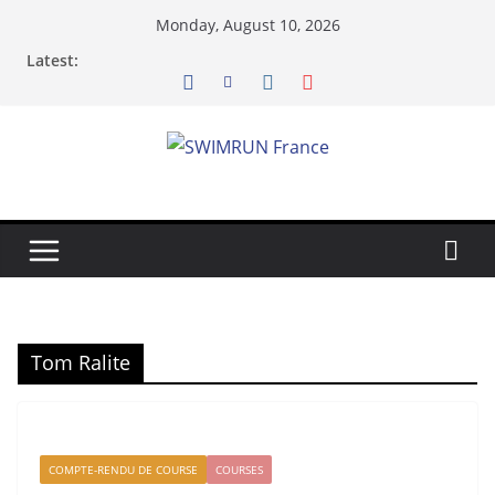
Skip
Monday, August 10, 2026
to
Latest:
content
Tom Ralite
COMPTE-RENDU DE COURSE
COURSES