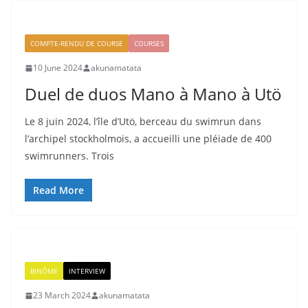
COMPTE-RENDU DE COURSE
COURSES
10 June 2024
akunamatata
Duel de duos Mano à Mano à Utö
Le 8 juin 2024, l’île d’Utö, berceau du swimrun dans
l’archipel stockholmois, a accueilli une pléiade de 400
swimrunners. Trois
Read More
BINÔME
INTERVIEW
23 March 2024
akunamatata