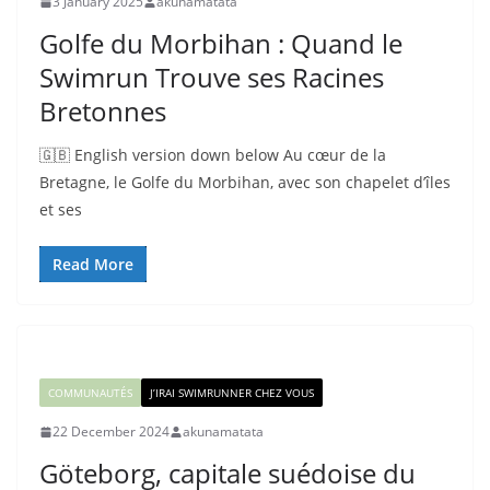
3 January 2025
akunamatata
Golfe du Morbihan : Quand le
Swimrun Trouve ses Racines
Bretonnes
🇬🇧 English version down below Au cœur de la
Bretagne, le Golfe du Morbihan, avec son chapelet d’îles
et ses
Read More
COMMUNAUTÉS
J’IRAI SWIMRUNNER CHEZ VOUS
22 December 2024
akunamatata
Göteborg, capitale suédoise du