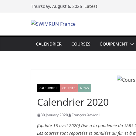
Skip
Latest:
Thursday, August 6, 2026
to
content
CALENDRIER
COURSES
ÉQUIPEMENT
CALENDRIER
COURSES
NEWS
Calendrier 2020
30 January 2020
François-Xavier Li
[Update 16 avril 2020] Due à la pandémie du SARS-
Les courses sont reportées et annulées au fur et à 