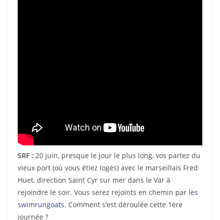
SRF :
20 juin, presque le jour le plus long, vos partez du
vieux port (où vous étiez logés) avec le marseillais Fred
Huet, direction Saint Cyr sur mer dans le Var à
rejoindre le soir. Vous serez rejoints en chemin par
les
swimrungoats
. Comment s’est déroulée cette 1ère
journée ?