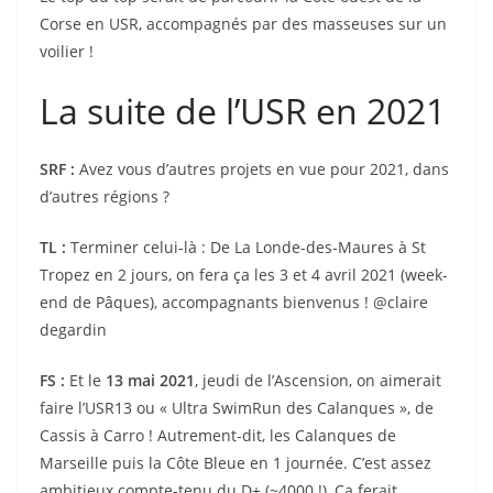
Corse en USR, accompagnés par des masseuses sur un
voilier !
La suite de l’USR en 2021
SRF :
Avez vous d’autres projets en vue pour 2021, dans
d’autres régions ?
TL :
Terminer celui-là : De La Londe-des-Maures à St
Tropez en 2 jours, on fera ça les 3 et 4 avril 2021 (week-
end de Pâques), accompagnants bienvenus ! @claire
degardin
FS :
Et le
13 mai 2021
, jeudi de l’Ascension, on aimerait
faire l’USR13 ou « Ultra SwimRun des Calanques », de
Cassis à Carro ! Autrement-dit, les Calanques de
Marseille puis la Côte Bleue en 1 journée. C’est assez
ambitieux compte-tenu du D+ (~4000 !), Ça ferait