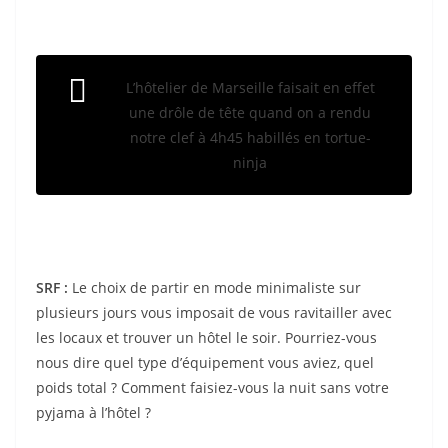
L’hôtelier de Marseille faisait en effet
une drôle de tête quand on a rendu
notre clef à 4h45 habillés en tortue-
ninja
SRF :
Le choix de partir en mode minimaliste sur
plusieurs jours vous imposait de vous ravitailler avec
les locaux et trouver un hôtel le soir. Pourriez-vous
nous dire quel type d’équipement vous aviez, quel
poids total ? Comment faisiez-vous la nuit sans votre
pyjama à l’hôtel ?