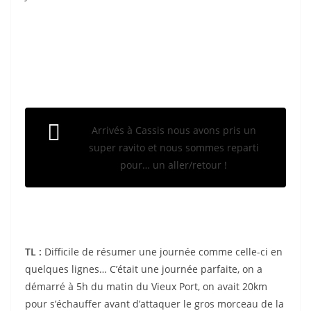
Arrivés à Cassis nous avons pris un
super ravito et nous sommes reparti
pour… un aller/retour !
TL :
Difficile de résumer une journée comme celle-ci en
quelques lignes… C’était une journée parfaite, on a
démarré à 5h du matin du Vieux Port, on avait 20km
pour s’échauffer avant d’attaquer le gros morceau de la