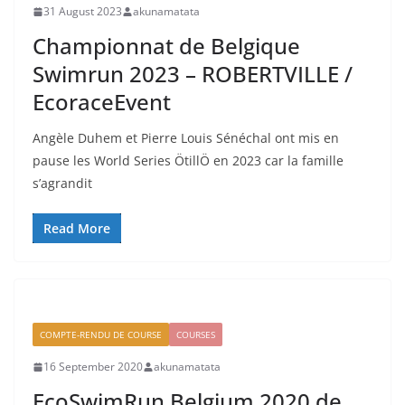
31 August 2023
akunamatata
Championnat de Belgique
Swimrun 2023 – ROBERTVILLE /
EcoraceEvent
Angèle Duhem et Pierre Louis Sénéchal ont mis en
pause les World Series ÖtillÖ en 2023 car la famille
s’agrandit
Read More
COMPTE-RENDU DE COURSE
COURSES
16 September 2020
akunamatata
EcoSwimRun Belgium 2020 de