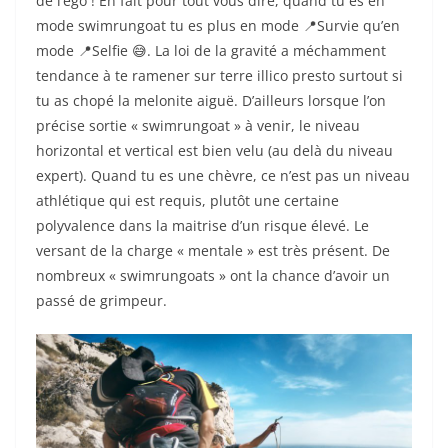
de l’égo ! En fait pour tout vous dire, quand tu es en
mode swimrungoat tu es plus en mode 📍Survie qu’en
mode 📍Selfie 😅. La loi de la gravité a méchamment
tendance à te ramener sur terre illico presto surtout si
tu as chopé la melonite aiguë. D’ailleurs lorsque l’on
précise sortie « swimrungoat » à venir, le niveau
horizontal et vertical est bien velu (au delà du niveau
expert). Quand tu es une chèvre, ce n’est pas un niveau
athlétique qui est requis, plutôt une certaine
polyvalence dans la maitrise d’un risque élevé. Le
versant de la charge « mentale » est très présent. De
nombreux « swimrungoats » ont la chance d’avoir un
passé de grimpeur.