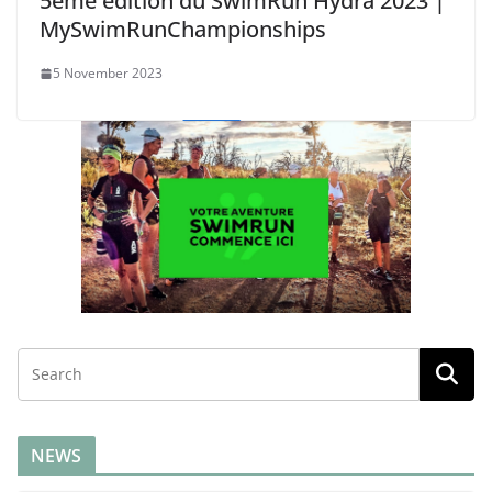
5ème édition du SwimRun Hydra 2023 |
MySwimRunChampionships
5 November 2023
NEWS