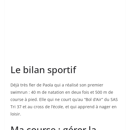
Le bilan sportif
Déjà très fier de Paola qui a réalisé son premier
swimrun : 40 m de natation en deux fois et 500 m de
course à pied. Elle qui ne court qu’au “Bol d’Air” du SAS
Tri 37 et au cross de l’école, et qui apprend à nager en
loisir.
Ma course : gérer la
longueur
Deux départs étaient donnés simultanément avec les
formats long et moyen. Ça part rapidement, mais je
préfère gérer mon effort (4’20/km sur les premiers 1
800 m, malgré tout à froid) car je sais que la distance
sera conséquente. D’autant que je ne me suis pas
entraîné sérieusement en course à pied depuis 5-6