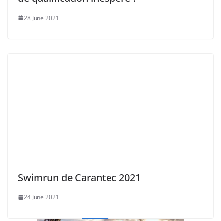
Prolongez la Saison Sportive
dans l’Océan Indien !
10 November 2025
akunamatata
Update : le swimrun de la Réunion n’aura pas lieu
finalement dû à une forte houle australe ! 🎯 Un
Quand le Morbihan devient odyssée, le film du Troll
Enez 2025
11 October 2025
ÖTILLÖ Cannes 2025 : L’Échappée Belle de Fin de Saison
sur la Riviera
5 October 2025
L’Île de Ré consacre les vainqueurs d’un championnat