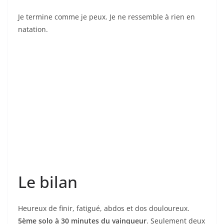
équipes juste devant moi. Belle expérience, riche
d’enseignements sur le swimrun dans son berceau
d’origine !
🔗
https://atobe.se/
FB : @emmanuel.charpentier
🧠✨✍️ Emmanuel Charpentier / Claude 4.5
Quand le Morbihan devient odyssée, le film du Troll
Enez 2025
Ötillö Cannes 2025: Un dernier podium et puis s’en
vont
You May Also Like