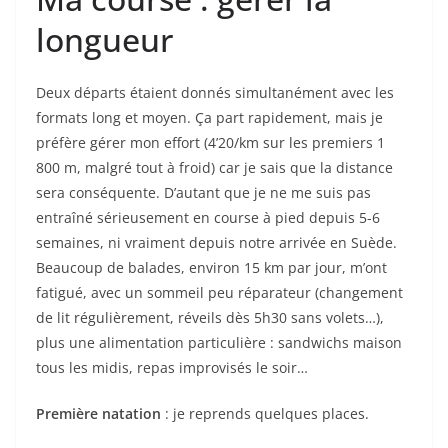
semaines, ni vraiment depuis notre arrivée en Suède.
Beaucoup de balades, environ 15 km par jour, m’ont
fatigué, avec un sommeil peu réparateur (changement
de lit régulièrement, réveils dès 5h30 sans volets…),
plus une alimentation particulière : sandwichs maison
tous les midis, repas improvisés le soir…
Première natation
: je reprends quelques places.
Deuxième course à pied
, puis
deuxième natation
: je
me fracasse le pied à la mise à l’eau. Aucune gêne
durant la course, mais après, je sens bien la douleur.
J’en oublie de mettre mon pull-buoy. Je fais le choix de
continuer sans, car la natation ne fait que 250 m…
Mauvais choix, car je déborde de partout dans l’eau.
Entre nageurs et