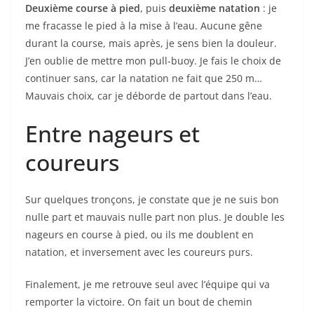
coureurs
Sur quelques tronçons, je constate que je ne suis bon
nulle part et mauvais nulle part non plus. Je double les
nageurs en course à pied, ou ils me doublent en
natation, et inversement avec les coureurs purs.
Finalement, je me retrouve seul avec l’équipe qui va
remporter la victoire. On fait un bout de chemin
ensemble. Je profite de leur sillage en natation car ils
sont meilleurs nageurs que moi.
Le coup de moins bien
À 2h45 de course, subitement, un coup de fatigue. Ils
me prennent 1 à 2 minutes sur une natation de 600 m
dans le clapot. Ils en auront 4 à l’arrivée sur moi. Je
gère comme je peux, en particulier les natations, car je