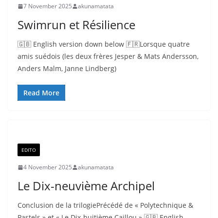
7 November 2025
akunamatata
Swimrun et Résilience
🇬🇧 English version down below 🇫🇷Lorsque quatre
amis suédois (les deux frères Jesper & Mats Andersson,
Anders Malm, Janne Lindberg)
Read More
EDITO
4 November 2025
akunamatata
Le Dix-neuvième Archipel
Conclusion de la trilogiePrécédé de « Polytechnique &
Pastels » et « Le Dix-huitième Caillou » 🇬🇧 English