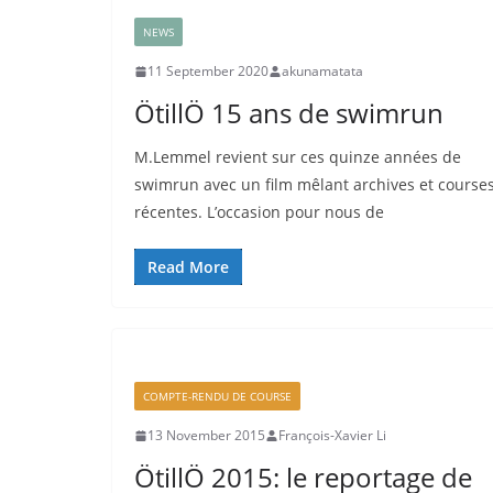
NEWS
11 September 2020
akunamatata
ÖtillÖ 15 ans de swimrun
M.Lemmel revient sur ces quinze années de
swimrun avec un film mêlant archives et course
récentes. L’occasion pour nous de
Read More
COMPTE-RENDU DE COURSE
13 November 2015
François-Xavier Li
ÖtillÖ 2015: le reportage de