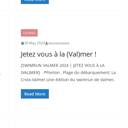
COURSES
30 May 2024
akunamatata
Jetez vous à la (Val)mer !
[SWIMRUN VALMER 2024 | JETEZ VOUS À LA
(VAL)MER] 📍Ponton , Plage du débarquement, La
e
Croix-Valmer.Une édition du swimrun de Valmer,
Read More