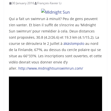
30 January 2016
François-Xavier Li
Qui a fait un swimrun à minuit? Peu de gens peuvent
s’en vanter. Et bien il suffit de s’inscrire au ‘Midnight
Sun swimrun’ pour remédier à cela. Deux distances
sont proposées, 30.8 (4.2/26.6) et 19.3 km (4.1/15.2). La
course se déroulera le 2 Juillet à
äkäslompolo
au nord
de la Finlande, 67ºN, au dessus du cercle polaire qui se
situe au 66°33′N. Les inscriptions sont ouvertes, et cette
vidéo devrait vous donner envie d’y
aller.
http://www.midnightsunswimrun.com/