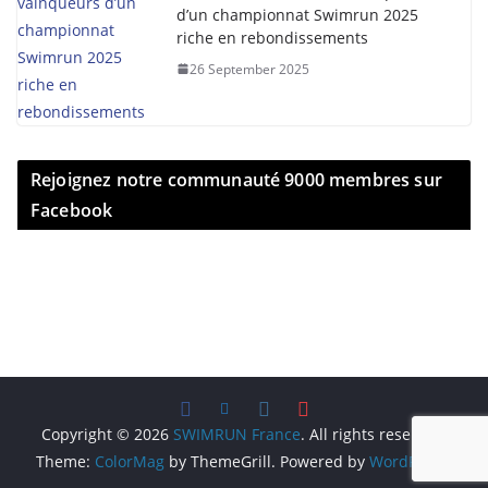
d’un championnat Swimrun 2025
riche en rebondissements
26 September 2025
Rejoignez notre communauté 9000 membres sur
Facebook
Copyright © 2026
SWIMRUN France
. All rights reserved.
Theme:
ColorMag
by ThemeGrill. Powered by
WordPress
.