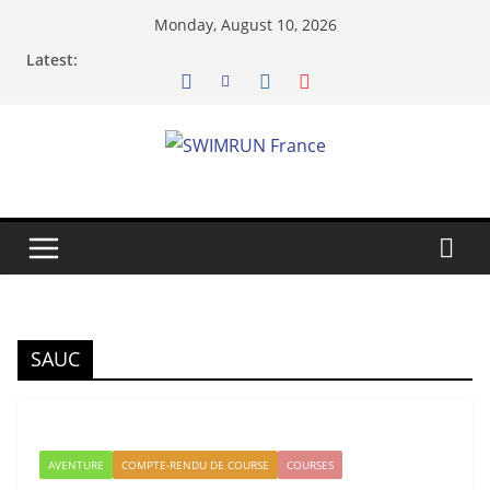
Skip
Monday, August 10, 2026
to
Latest:
content
SAUC
AVENTURE
COMPTE-RENDU DE COURSE
COURSES