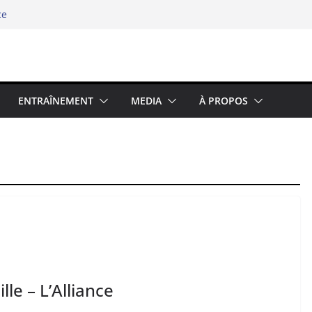
ce
hipel
e swimrun réinvente ses codes au bord
élité chez les binômes – la richesse du
5 : Prolongez la Saison Sportive dans
ENTRAÎNEMENT
MEDIA
À PROPOS
lle – L’Alliance