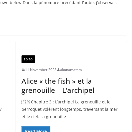
n down below Dans la pénombre précédant l’aube, j’observais
EDITO
11 November 2023
akunamatata
Alice « the fish » et la
grenouille – L’archipel
🇫🇷 Chapitre 3 : L’archipel La grenouille et le
7
perroquet volèrent longtemps, traversant la mer
et le ciel. La grenouille
Read More