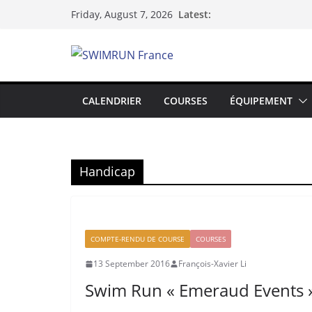
Skip
Latest:
Friday, August 7, 2026
to
content
CALENDRIER
COURSES
ÉQUIPEMENT
Handicap
COMPTE-RENDU DE COURSE
COURSES
13 September 2016
François-Xavier Li
Swim Run « Emeraud Events 