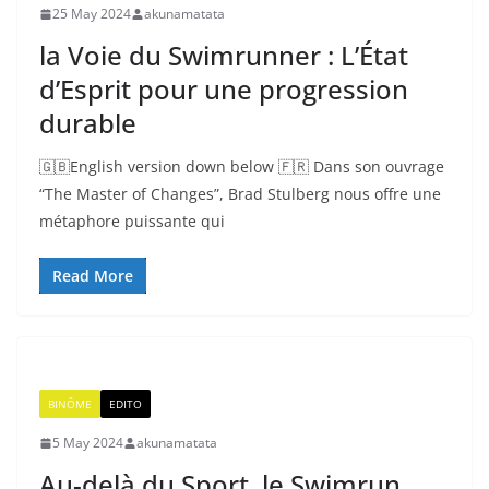
25 May 2024
akunamatata
la Voie du Swimrunner : L’État
d’Esprit pour une progression
durable
🇬🇧English version down below 🇫🇷 Dans son ouvrage
“The Master of Changes”, Brad Stulberg nous offre une
métaphore puissante qui
Read More
BINÔME
EDITO
5 May 2024
akunamatata
Au-delà du Sport, le Swimrun