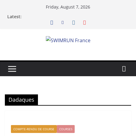
Skip
Friday, August 7, 2026
to
Latest:
content
Dadaques
COMPTE-RENDU DE COURSE
COURSES