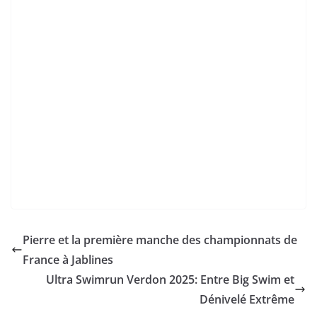
dans l’Océan Indien !
10 November 2025
akunamatata
Update : le swimrun de la Réunion n’aura pas lieu
finalement dû à une forte houle australe ! 🎯 Un
Quand le Morbihan devient odyssée,
le film du Troll Enez 2025
11 October 2025
ÖTILLÖ Cannes 2025 : L’Échappée Belle de Fin de Saison
sur la Riviera
5 October 2025
L’Île de Ré consacre les vainqueurs d’un championnat
Swimrun 2025 riche en rebondissements