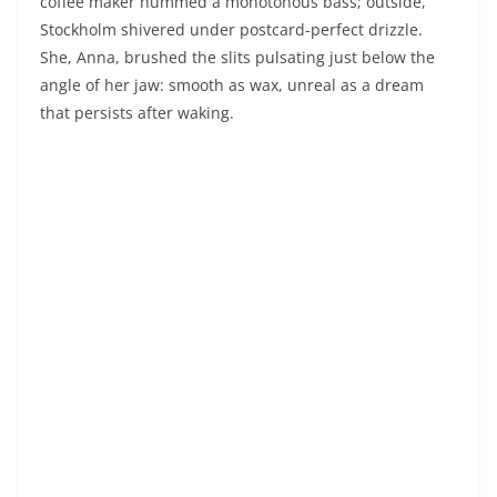
nervous messages:
Ferry in ten minutes.
She slipped on
the neoprene wetsuit, attached the timing chip to her
ankle, but the mirror wouldn’t let go; it opened a
passageway to an elsewhere saturated with sea spray
where each beat of gills sounded like a muted
saxophone solo.
In the subway, station after station, the doors carved
out oblique visions: shark-passengers reading
newspapers, octopus-conductor punching transparent
tickets. She breathed air suddenly dense, almost liquid.
Jonas asked if she was alright. She responded with a
shrug, a permeable observer.
At Strömkajen pier, the ferry swallowed the cohort of
gleaming wetsuits still heavy with drizzle. The hold
vibrated with a dull rumble as the city receded, a coal-
black sky dotted with sodium lights. On plastic
benches, athletes sized each other up, exchanging