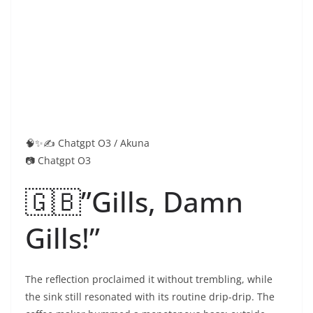
📷 Chatgpt O3
🇬🇧”Gills, Damn
Gills!”
The reflection proclaimed it without trembling, while
the sink still resonated with its routine drip-drip. The
coffee maker hummed a monotonous bass; outside,
Stockholm shivered under postcard-perfect drizzle.
She, Anna, brushed the slits pulsating just below the
angle of her jaw: smooth as wax, unreal as a dream
that persists after waking.
Less than an hour before the swimrun world
championships. Jonas, her partner, was sending