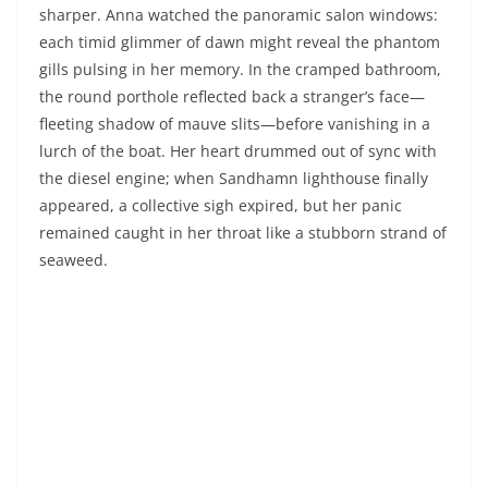
reality and its reflection fit together for a moment with
the precision of a perfectly placed riff.
The finish line materialized without fanfare. No medal,
just cold salt on the tongue and the silence of an empty
amphitheater. Izak, the announcer, was declaring an
unofficial record, but the words dissolved before
reaching her ears. Anna scrutinized a puddle: no slits,
only the anxious shimmer of a slightly displaced face.
At the harbor bar, their water-logged wetsuits dripped
onto the tiles. Jonas raised his glass: “To whatever we
were breathing down there.” She smiled, felt the mirror
closing somewhere behind her skull, like snapping shut
a piano lid. “All is forgiven,” she thought before sipping
her beer.