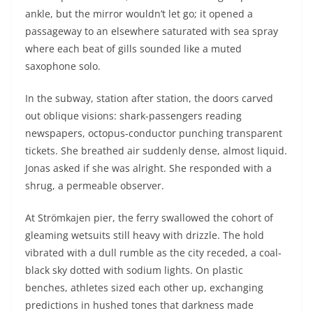
skin, nonetheless irrigated her lungs with backstage
oxygen. She stopped lifting her head, shooting under
the surface like a night train. Jonas, pulled by the line,
first thought she was sinking; he quickly understood
she was charting a parallel, amphibious trajectory, and
let himself be guided, breath short with amazement.
The islets passed by: Vindalsö, Runmarö, kaleidoscopic
Munkö, leaning pines, striated granite, rolling singles
splashed with mauve flowers. On the running sections,
their footsteps resonated as if on a ship’s hull, and the
world folded into dissonant chords. Strangeness
became the norm: seal-judges brandishing time
boards, seagull-trumpets modulating drum breaks.
Kilometer thirty-four, the pig swim: Jonas ran out of air,
she lent him the cord as an improvised snorkel, sharing
through capillary action the breath from the mirror;