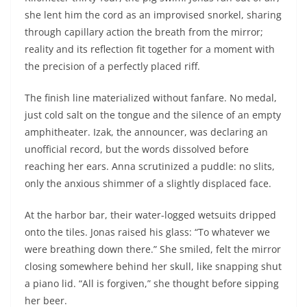
NEWS
NEWS
Swimrun Réunion 2025 :
Prolongez la Saison Sportive