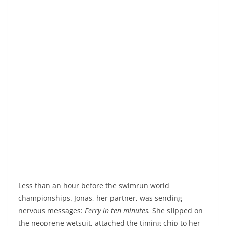
predictions in hushed tones that darkness made
sharper. Anna watched the panoramic salon windows:
each timid glimmer of dawn might reveal the phantom
gills pulsing in her memory. In the cramped bathroom,
the round porthole reflected back a stranger’s face—
fleeting shadow of mauve slits—before vanishing in a
lurch of the boat. Her heart drummed out of sync with
the diesel engine; when Sandhamn lighthouse finally
appeared, a collective sigh expired, but her panic
remained caught in her throat like a stubborn strand of
seaweed.
Sandhamn. Starter ready. Sharp crack of the pistol,
rush into the foam. Jonas to port, she to starboard,
connected by an elastic cord. From the first few meters,
salt water invaded her mouth; reflex panic, then
abyssal calm: the mirror’s gills, absent from her actual