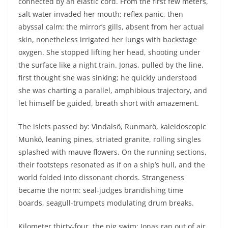
Swimrun Côte Vermeille 2022 la paire
Aline Tavernier et Julia Moustakir
s’impose au scratch
21 June 2022
ÖtillÖ Swimrun Isles of Scilly 2022 la
cure de jouvence des vieux Neptuniens
19 June 2022