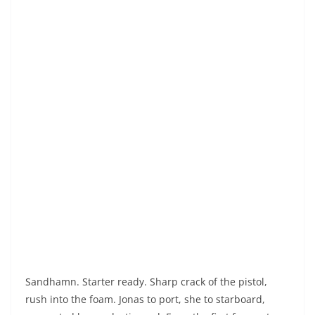
Pierre et la première manche des championnats de
France à Jablines
Ultra Swimrun Verdon 2025: Entre Big Swim et
Dénivelé Extrême
You May Also Like
Swimrunman Île de Vassivière 2022 et
les Fous de Bassan du Far Ouest
21 June 2022