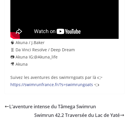
🧠 Akuna / J.Baker
🧬 Da Vinci Resolve / Deep Dream
📷 Akuna IG:@Akuna_life
🎥 Akuna
Suivez les aventures des swimrngoats par là 👉
https://swimrunfrance.fr/?s=swimrungoats
👈
L’aventure intense du Tâmega Swimrun
Swimrun 42.2 Traversée du Lac de Yaté