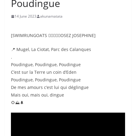
Poudingue
14 June 2023
akunamatata
[SWIMRUNGOATS 🏊‍♀️🧗‍♀️🏃OSEZ JOSEPHINE]
📍 Mugel, La Ciotat, Parc des Calanques
.
Poudingue, Poudingue, Poudingue
C’est sur la Terre un coin d’Eden
Poudingue, Poudingue, Poudingue
De mes amours c’est lui qui déglingue
Mais oui, mais oui, dingue
🌻⛰️🌲