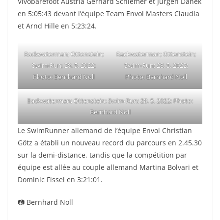
Vivobarefoot Austria Gerhard Schiemer et Jürgen Danek
en 5:05:43 devant l’équipe Team Envol Masters Claudia
et Arnd Hille en 5:23:24.
Backwaterman; Ottenstein;
Backwaterman; Ottenstein;
Swim-Run; 28. 5. 2022;
Swim-Run; 28. 5. 2022;
Photo: Bernhard Noll
Photo: Bernhard Noll
Backwaterman; Ottenstein; Swim-Run; 28. 5. 2022; Photo:
Bernhard Noll
Le SwimRunner allemand de l’équipe Envol Christian
Götz a établi un nouveau record du parcours en 2.45.30
sur la demi-distance, tandis que la compétition par
équipe est allée au couple allemand Martina Bolvari et
Dominic Fissel en 3:21:01.
📷 Bernhard Noll