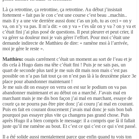
Là ça retrottine, ça retrottine, ça retrottine. Au début j’insistait
fortement « fait pas le con c’est une course c’est beau ..machin..
mais il y a une vie derrière aussi donc t’as un job, tu as ceci » on y
va, on n’y va pas. Il m’a dit: « on y va » t’es sûr on y va ? on y va et
c’était fini j’ai plus posé de questions. Il peut pleurer et peut crier, il
va gérer sa douleur moi je vais gérer l’effort. Pour moi c’était une
demande indirecte de Matthieu de dire: « ramène moi à l’arrivée,
moi je gère le reste ».
Matthieu:
ouais carrément c’était un moment au sort de l’eau et je
dis cela à Hugo dans ma tête c’était fini ! Puis je ne sais pas, un
quart de seconde plus tard je me suis dit mais non mais c’est pas
possible on n’a pas fait tout ça on n’est pas là à la deuxième place 3e
place pour abandonner maintenant !
Je me suis dit on essaye on verra on est sur le podium on va pas
abandonner maintenant et au début on a marché. J’avais mal en
marchant mais je me dis bon façon j’ai mal en marchant, essaye de
courir ça ne pourra pas être pire donc j’ai couru j’ai mal en courant.
Puis en fait en courant doucement j’avais mal donc je suis bon bah
pourquoi pas essayer plus vite ça changera pas grand chose. Puis
après Hugo il a bien compris le message: il a compris que là il fallait
juste qu’il me ramène au bout. Et c’est ce qui c’est ce qui s’est passé.
Il a été solide aussi mentalement parce que enfin quand tu vois ton