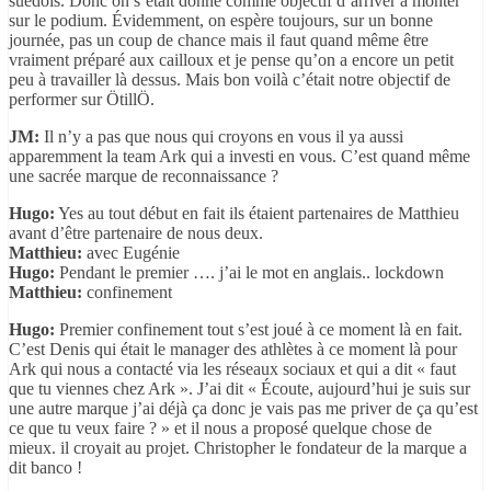
suédois. Donc on s’était donné comme objectif d’arriver à monter
sur le podium. Évidemment, on espère toujours, sur un bonne
journée, pas un coup de chance mais il faut quand même être
vraiment préparé aux cailloux et je pense qu’on a encore un petit
peu à travailler là dessus. Mais bon voilà c’était notre objectif de
performer sur ÖtillÖ.
JM:
Il n’y a pas que nous qui croyons en vous il ya aussi
apparemment la team Ark qui a investi en vous. C’est quand même
une sacrée marque de reconnaissance ?
Hugo:
Yes au tout début en fait ils étaient partenaires de Matthieu
avant d’être partenaire de nous deux.
Matthieu:
avec Eugénie
Hugo:
Pendant le premier …. j’ai le mot en anglais.. lockdown
Matthieu:
confinement
Hugo:
Premier confinement tout s’est joué à ce moment là en fait.
C’est Denis qui était le manager des athlètes à ce moment là pour
Ark qui nous a contacté via les réseaux sociaux et qui a dit « faut
que tu viennes chez Ark ». J’ai dit « Écoute, aujourd’hui je suis sur
une autre marque j’ai déjà ça donc je vais pas me priver de ça qu’est
ce que tu veux faire ? » et il nous a proposé quelque chose de
mieux. il croyait au projet. Christopher le fondateur de la marque a
dit banco !