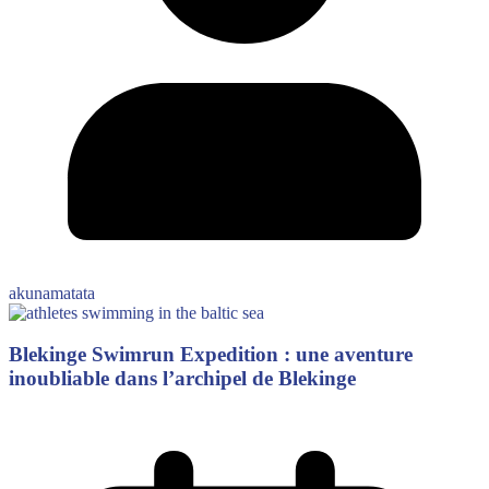
akunamatata
Blekinge Swimrun Expedition : une aventure
inoubliable dans l’archipel de Blekinge