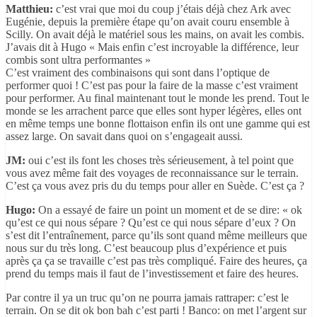
Matthieu:
c’est vrai que moi du coup j’étais déjà chez Ark avec
Eugénie, depuis la première étape qu’on avait couru ensemble à
Scilly. On avait déjà le matériel sous les mains, on avait les combis.
J’avais dit à Hugo « Mais enfin c’est incroyable la différence, leur
combis sont ultra performantes »
C’est vraiment des combinaisons qui sont dans l’optique de
performer quoi ! C’est pas pour la faire de la masse c’est vraiment
pour performer. Au final maintenant tout le monde les prend. Tout le
monde se les arrachent parce que elles sont hyper légères, elles ont
en même temps une bonne flottaison enfin ils ont une gamme qui est
assez large. On savait dans quoi on s’engageait aussi.
JM:
oui c’est ils font les choses très sérieusement, à tel point que
vous avez même fait des voyages de reconnaissance sur le terrain.
C’est ça vous avez pris du du temps pour aller en Suède. C’est ça ?
Hugo:
On a essayé de faire un point un moment et de se dire: « ok
qu’est ce qui nous sépare ? Qu’est ce qui nous sépare d’eux ? On
s’est dit l’entraînement, parce qu’ils sont quand même meilleurs que
nous sur du très long. C’est beaucoup plus d’expérience et puis
après ça ça se travaille c’est pas très compliqué. Faire des heures, ça
prend du temps mais il faut de l’investissement et faire des heures.
Par contre il ya un truc qu’on ne pourra jamais rattraper: c’est le
terrain. On se dit ok bon bah c’est parti ! Banco: on met l’argent sur