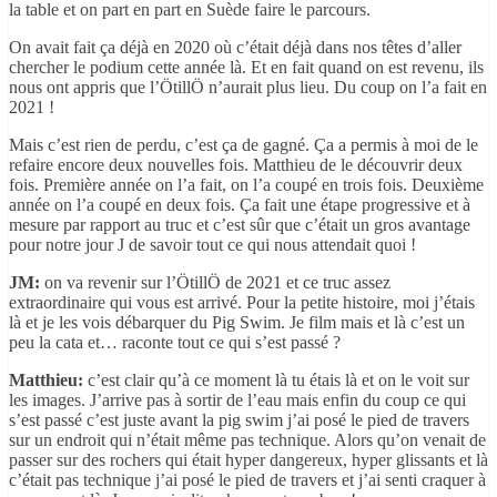
la table et on part en part en Suède faire le parcours.
On avait fait ça déjà en 2020 où c’était déjà dans nos têtes d’aller
chercher le podium cette année là. Et en fait quand on est revenu, ils
nous ont appris que l’ÖtillÖ n’aurait plus lieu. Du coup on l’a fait en
2021 !
Mais c’est rien de perdu, c’est ça de gagné. Ça a permis à moi de le
refaire encore deux nouvelles fois. Matthieu de le découvrir deux
fois. Première année on l’a fait, on l’a coupé en trois fois. Deuxième
année on l’a coupé en deux fois. Ça fait une étape progressive et à
mesure par rapport au truc et c’est sûr que c’était un gros avantage
pour notre jour J de savoir tout ce qui nous attendait quoi !
JM:
on va revenir sur l’ÖtillÖ de 2021 et ce truc assez
extraordinaire qui vous est arrivé. Pour la petite histoire, moi j’étais
là et je les vois débarquer du Pig Swim. Je film mais et là c’est un
peu la cata et… raconte tout ce qui s’est passé ?
Matthieu:
c’est clair qu’à ce moment là tu étais là et on le voit sur
les images. J’arrive pas à sortir de l’eau mais enfin du coup ce qui
s’est passé c’est juste avant la pig swim j’ai posé le pied de travers
sur un endroit qui n’était même pas technique. Alors qu’on venait de
passer sur des rochers qui était hyper dangereux, hyper glissants et là
c’était pas technique j’ai posé le pied de travers et j’ai senti craquer à