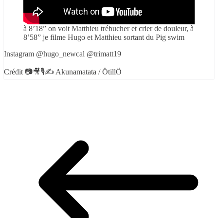
à 8’18” on voit Matthieu trébucher et crier de douleur, à
8’58” je filme Hugo et Matthieu sortant du Pig swim
Instagram @hugo_newcal @trimatt19
Crédit 📷🎥🎙️✍️ Akunamatata / ÖtillÖ