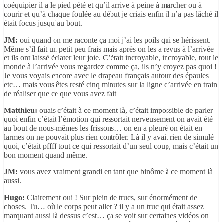
coéquipier il a le pied pété et qu’il arrive à peine à marcher ou à
courir et qu’à chaque foulée au début je criais enfin il n’a pas lâché il
était focus jusqu’au bout.
JM:
oui quand on me raconte ça moi j’ai les poils qui se hérissent.
Même s’il fait un petit peu frais mais après on les a revus à l’arrivée
et ils ont laissé éclater leur joie. C’était incroyable, incroyable, tout le
monde à l’arrivée vous regardez comme ça, ils n’y croyez pas quoi !
Je vous voyais encore avec le drapeau français autour des épaules
etc… mais vous êtes resté cinq minutes sur la ligne d’arrivée en train
de réaliser que ce que vous avez fait
Matthieu:
ouais c’était à ce moment là, c’était impossible de parler
quoi enfin c’était l’émotion qui ressortait nerveusement on avait été
au bout de nous-mêmes les frissons… on en a pleuré on était en
larmes on ne pouvait plus rien contrôler. Là il y avait rien de simulé
quoi, c’était pffff tout ce qui ressortait d’un seul coup, mais c’était un
bon moment quand même.
JM:
vous avez vraiment grandi en tant que binôme à ce moment là
aussi.
Hugo:
Clairement oui ! Sur plein de trucs, sur énormément de
choses. Tu… où le corps peut aller ? il y a un truc qui était assez
marquant aussi là dessus c’est… ça se voit sur certaines vidéos on