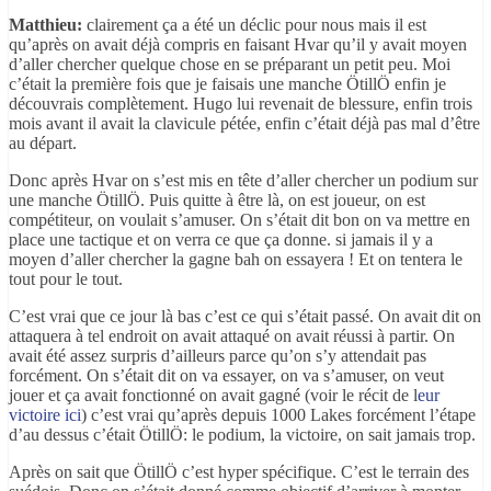
Matthieu:
clairement ça a été un déclic pour nous mais il est
qu’après on avait déjà compris en faisant Hvar qu’il y avait moyen
d’aller chercher quelque chose en se préparant un petit peu. Moi
c’était la première fois que je faisais une manche ÖtillÖ enfin je
découvrais complètement. Hugo lui revenait de blessure, enfin trois
mois avant il avait la clavicule pétée, enfin c’était déjà pas mal d’être
au départ.
Donc après Hvar on s’est mis en tête d’aller chercher un podium sur
une manche ÖtillÖ. Puis quitte à être là, on est joueur, on est
compétiteur, on voulait s’amuser. On s’était dit bon on va mettre en
place une tactique et on verra ce que ça donne. si jamais il y a
moyen d’aller chercher la gagne bah on essayera ! Et on tentera le
tout pour le tout.
C’est vrai que ce jour là bas c’est ce qui s’était passé. On avait dit on
attaquera à tel endroit on avait attaqué on avait réussi à partir. On
avait été assez surpris d’ailleurs parce qu’on s’y attendait pas
forcément. On s’était dit on va essayer, on va s’amuser, on veut
jouer et ça avait fonctionné on avait gagné (voir le récit de l
eur
victoire ici
) c’est vrai qu’après depuis 1000 Lakes forcément l’étape
d’au dessus c’était ÖtillÖ: le podium, la victoire, on sait jamais trop.
Après on sait que ÖtillÖ c’est hyper spécifique. C’est le terrain des