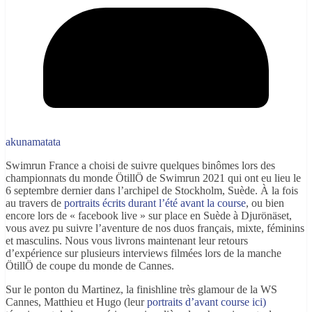
akunamatata
Swimrun France a choisi de suivre quelques binômes lors des
championnats du monde ÖtillÖ de Swimrun 2021 qui ont eu lieu le
6 septembre dernier dans l’archipel de Stockholm, Suède. À la fois
au travers de
portraits écrits durant l’été avant la course
, ou bien
encore lors de « facebook live » sur place en Suède à Djurönäset,
vous avez pu suivre l’aventure de nos duos français, mixte, féminins
et masculins. Nous vous livrons maintenant leur retours
d’expérience sur plusieurs interviews filmées lors de la manche
ÖtillÖ de coupe du monde de Cannes.
Sur le ponton du Martinez, la finishline très glamour de la WS
Cannes, Matthieu et Hugo (leur
portraits d’avant course ici)