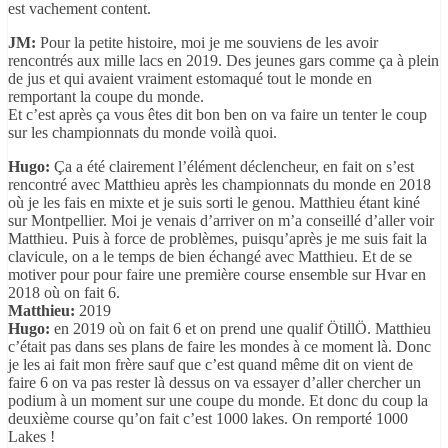
est vachement content.
JM:
Pour la petite histoire, moi je me souviens de les avoir
rencontrés aux mille lacs en 2019. Des jeunes gars comme ça à plein
de jus et qui avaient vraiment estomaqué tout le monde en
remportant la coupe du monde.
Et c’est après ça vous êtes dit bon ben on va faire un tenter le coup
sur les championnats du monde voilà quoi.
Hugo:
Ça a été clairement l’élément déclencheur, en fait on s’est
rencontré avec Matthieu après les championnats du monde en 2018
où je les fais en mixte et je suis sorti le genou. Matthieu étant kiné
sur Montpellier. Moi je venais d’arriver on m’a conseillé d’aller voir
Matthieu. Puis à force de problèmes, puisqu’après je me suis fait la
clavicule, on a le temps de bien échangé avec Matthieu. Et de se
motiver pour pour faire une première course ensemble sur Hvar en
2018 où on fait 6.
Matthieu:
2019
Hugo:
en 2019 où on fait 6 et on prend une qualif ÖtillÖ. Matthieu
c’était pas dans ses plans de faire les mondes à ce moment là. Donc
je les ai fait mon frère sauf que c’est quand même dit on vient de
faire 6 on va pas rester là dessus on va essayer d’aller chercher un
podium à un moment sur une coupe du monde. Et donc du coup la
deuxième course qu’on fait c’est 1000 lakes. On remporté 1000
Lakes !