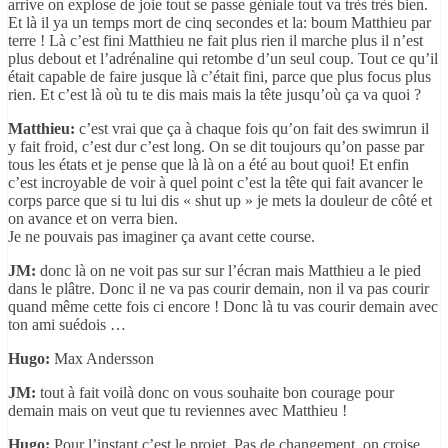
arrive on explose de joie tout se passe géniale tout va très très bien.
Et là il ya un temps mort de cinq secondes et la: boum Matthieu par
terre ! Là c’est fini Matthieu ne fait plus rien il marche plus il n’est
plus debout et l’adrénaline qui retombe d’un seul coup. Tout ce qu’il
était capable de faire jusque là c’était fini, parce que plus focus plus
rien. Et c’est là où tu te dis mais mais la tête jusqu’où ça va quoi ?
Matthieu:
c’est vrai que ça à chaque fois qu’on fait des swimrun il
y fait froid, c’est dur c’est long. On se dit toujours qu’on passe par
tous les états et je pense que là là on a été au bout quoi! Et enfin
c’est incroyable de voir à quel point c’est la tête qui fait avancer le
corps parce que si tu lui dis « shut up » je mets la douleur de côté et
on avance et on verra bien.
Je ne pouvais pas imaginer ça avant cette course.
JM:
donc là on ne voit pas sur sur l’écran mais Matthieu a le pied
dans le plâtre. Donc il ne va pas courir demain, non il va pas courir
quand même cette fois ci encore ! Donc là tu vas courir demain avec
ton ami suédois …
Hugo:
Max Andersson
JM:
tout à fait voilà donc on vous souhaite bon courage pour
demain mais on veut que tu reviennes avec Matthieu !
Hugo:
Pour l’instant c’est le projet. Pas de changement, on croise