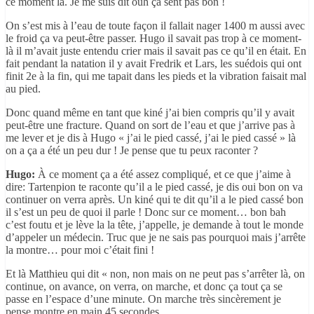
ce moment là. Je me suis dit ouh ça sent pas bon !
On s’est mis à l’eau de toute façon il fallait nager 1400 m aussi avec
le froid ça va peut-être passer. Hugo il savait pas trop à ce moment-
là il m’avait juste entendu crier mais il savait pas ce qu’il en était. En
fait pendant la natation il y avait Fredrik et Lars, les suédois qui ont
finit 2e à la fin, qui me tapait dans les pieds et la vibration faisait mal
au pied.
Donc quand même en tant que kiné j’ai bien compris qu’il y avait
peut-être une fracture. Quand on sort de l’eau et que j’arrive pas à
me lever et je dis à Hugo « j’ai le pied cassé, j’ai le pied cassé » là
on a ça a été un peu dur ! Je pense que tu peux raconter ?
Hugo:
À ce moment ça a été assez compliqué, et ce que j’aime à
dire: Tartenpion te raconte qu’il a le pied cassé, je dis oui bon on va
continuer on verra après. Un kiné qui te dit qu’il a le pied cassé bon
il s’est un peu de quoi il parle ! Donc sur ce moment… bon bah
c’est foutu et je lève la la tête, j’appelle, je demande à tout le monde
d’appeler un médecin. Truc que je ne sais pas pourquoi mais j’arrête
la montre… pour moi c’était fini !
Et là Matthieu qui dit « non, non mais on ne peut pas s’arrêter là, on
continue, on avance, on verra, on marche, et donc ça tout ça se
passe en l’espace d’une minute. On marche très sincèrement je
pense montre en main 45 secondes.