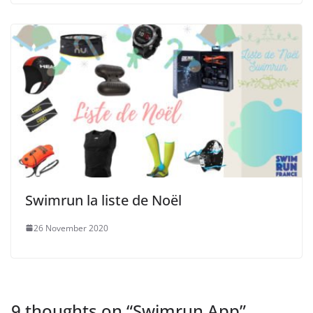
Swimrun la liste de Noël
26 November 2020
9 thoughts on “
Swimrun App
”