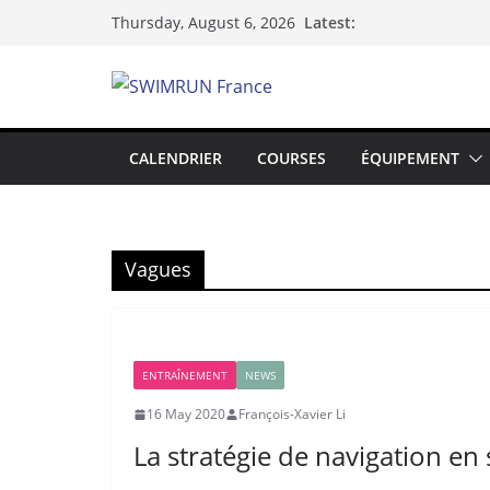
Skip
Latest:
Thursday, August 6, 2026
to
content
CALENDRIER
COURSES
ÉQUIPEMENT
Vagues
ENTRAÎNEMENT
NEWS
16 May 2020
François-Xavier Li
La stratégie de navigation e