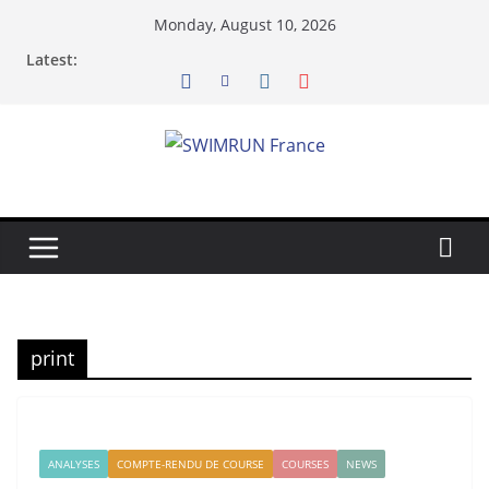
Skip
Monday, August 10, 2026
to
Latest:
content
print
ANALYSES
COMPTE-RENDU DE COURSE
COURSES
NEWS