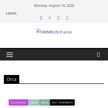
Skip
Monday, August 10, 2026
to
Latest:
content
Orca
EQUIPEMENT
ESSAIS
NEWS
TEST COMPARATIF