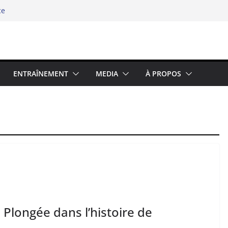
ce
hipel
e swimrun réinvente ses codes au bord
élité chez les binômes – la richesse du
5 : Prolongez la Saison Sportive dans
ENTRAÎNEMENT
MEDIA
À PROPOS
 Plongée dans l’histoire de