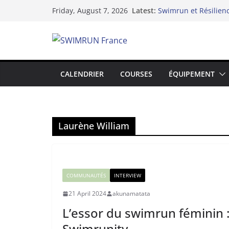
Skip
Latest:
Swimrun et Résilien
Friday, August 7, 2026
to
Le Dix-neuvième Arc
Lake Yard : Quand l
content
du lac de Vaivre
Hydra 2025 de l’infid
swimrun
Swimrun Réunion 202
CALENDRIER
COURSES
ÉQUIPEMENT
l’Océan Indien !
Laurène William
COMMUNAUTÉS
INTERVIEW
21 April 2024
akunamatata
L’essor du swimrun féminin :
Swimrunity