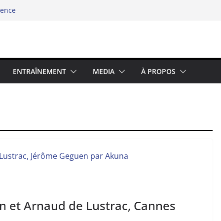
ience
Archipel
d le swimrun réinvente ses codes au bord
nfidélité chez les binômes – la richesse du
2025 : Prolongez la Saison Sportive dans
ENTRAÎNEMENT
MEDIA
À PROPOS
n et Arnaud de Lustrac, Cannes