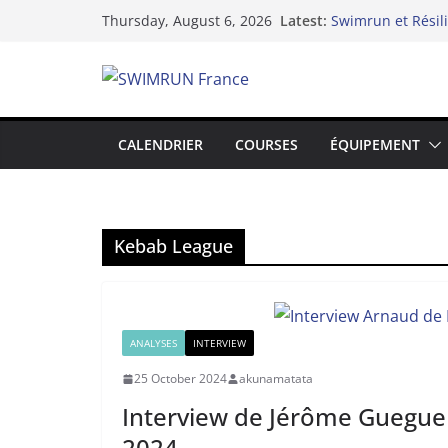
Skip
Latest:
Swimrun et Résil
Thursday, August 6, 2026
to
Le Dix-neuvième 
Lake Yard : Quan
content
du lac de Vaivre
Hydra 2025 de l’i
swimrun
Swimrun Réunion 
CALENDRIER
COURSES
ÉQUIPEMENT
l’Océan Indien !
Kebab League
ANALYSES
INTERVIEW
25 October 2024
akunamatata
Interview de Jérôme Guegue
2024