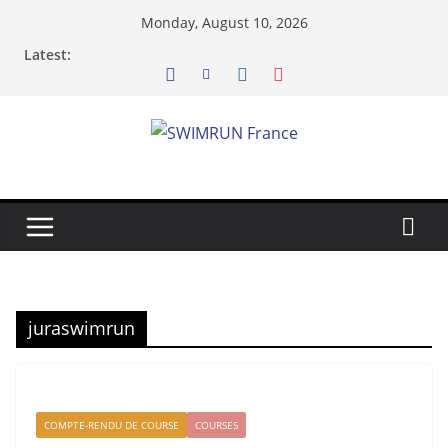
Skip
Monday, August 10, 2026
to
Latest:
content
juraswimrun
COMPTE-RENDU DE COURSE
COURSES