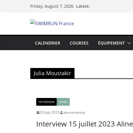
Skip
Latest:
Friday, August 7, 2026
to
content
CALENDRIER
COURSES
ÉQUIPEMENT
Julia Moustakir
INTERVIEW
NEWS
29 July 2023
akunamatata
Interview 15 juillet 2023 Alin