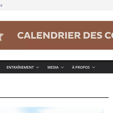
ce
hipel
e swimrun réinvente ses codes au bord
élité chez les binômes – la richesse du
5 : Prolongez la Saison Sportive dans
ENTRAÎNEMENT
MEDIA
À PROPOS