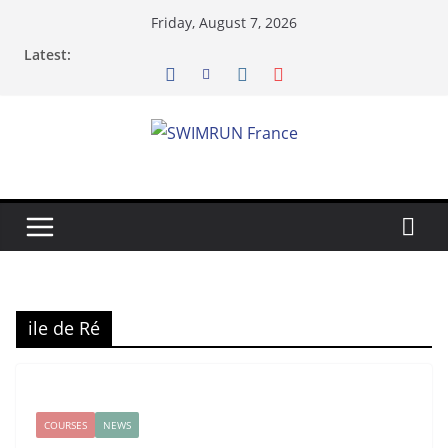
Skip
Friday, August 7, 2026
to
Latest:
content
ile de Ré
COURSES
NEWS