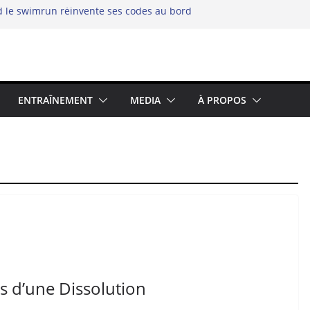
d le swimrun réinvente ses codes au bord
fidélité chez les binômes – la richesse du
2025 : Prolongez la Saison Sportive dans
ience
ENTRAÎNEMENT
MEDIA
À PROPOS
Archipel
s d’une Dissolution