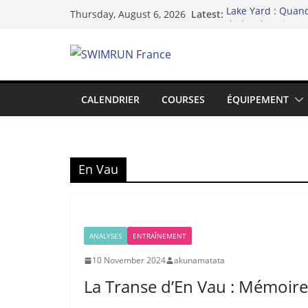
Skip
Latest:
Lake Yard : Quan
Thursday, August 6, 2026
to
du lac de Vaivre
Hydra 2025 de l’in
content
swimrun
Swimrun Réunion 
l’Océan Indien !
Swimrun et Résil
CALENDRIER
COURSES
ÉQUIPEMENT
Le Dix-neuvième 
En Vau
ANALYSES
ENTRAÎNEMENT
10 November 2024
akunamatata
La Transe d’En Vau : Mémoire