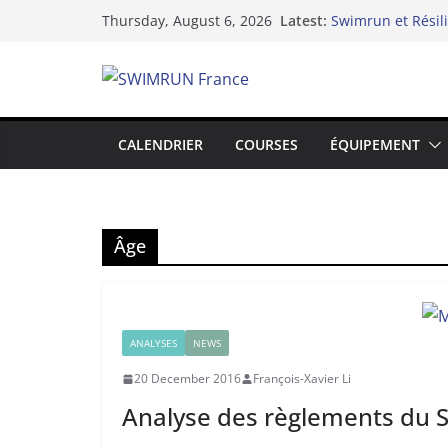
Skip
Latest:
Swimrun et Résil
Thursday, August 6, 2026
to
Le Dix-neuvième 
Lake Yard : Quan
content
du lac de Vaivre
Hydra 2025 de l’i
swimrun
Swimrun Réunion 
CALENDRIER
COURSES
ÉQUIPEMENT
l’Océan Indien !
Âge
ANALYSES
NEWS
20 December 2016
François-Xavier Li
Analyse des règlements du 