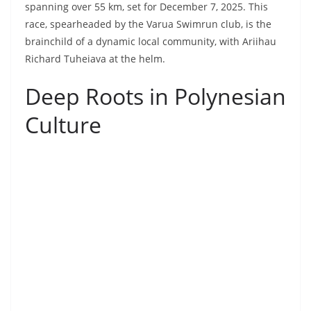
spanning over 55 km, set for December 7, 2025. This
race, spearheaded by the Varua Swimrun club, is the
brainchild of a dynamic local community, with Ariihau
Richard Tuheiava at the helm.
Deep Roots in Polynesian
Culture
For this community, swimrun isn’t just another sport –
it’s a bridge to their roots. As Ariihau Richard Tuheiava
puts it: “Culturally, our Oceanian People share a
mystical, intrinsic, and identity-based relationship with
the Ocean and its natural elements that it triggers,
accompanies, or calms.” He adds: “Historically and
identity-wise, they also share a deep-rooted connection
with the Earth element, viewing it as their ‘Nurturing