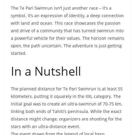
Golfe du Morbihan : Quand le Swimrun Trouve ses
Racines Bretonnes
De Facebook au Swimrun de la Réunion : Mon
incroyable défi avec Hugo Tormento
You May Also Like
La flottaison des Pull Buoys de swimrun