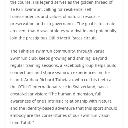
In a Nutshell
The planned distance for Te Pari Swimrun is at least 55
kilometers, putting it squarely in the XXL category. The
initial goal was to create an ultra-swimrun of 70-75 km,
linking both ends of Tahiti’s peninsula. While the exact
distance might change, organizers are shooting for the
stars with an ultra-distance event.
The event draws from the legend of local hero
“Honoura,” aiming to spotlight values of natural
resource preservation and eco-governance. The course
will wind through the wild coast of fenua aihere and Te
Pari cliffs – tough terrain that’s drop-dead gorgeous.
The Te Pari Swimrun is set for December 7, 2025.