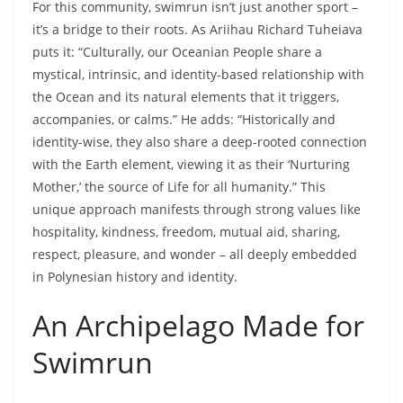
and 30 degrees Celsius, conditions couldn’t be better
for swimming.
An XXL Challenge, A Call
to Adventure
The Te Pari Swimrun, connecting the two ends of
Tahiti’s peninsula, represents an unprecedented
challenge. The spirit of hero Honoura looms large over
the course. His legend serves as the golden thread of
Te Pari Swimrun, calling for resilience, self-
transcendence, and values of natural resource
preservation and eco-governance. The goal is to create
an event that draws athletes worldwide and potentially
join the prestigious Ötillö Merit Races circuit.
The Tahitian swimrun community, through Varua