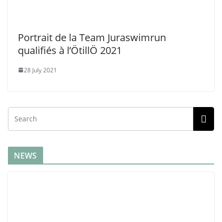
Prolongez la Saison Sportive dans
l’Océan Indien !
10 November 2025
akunamatata
Update : le swimrun de la Réunion n’aura pas lieu
finalement dû à une forte houle australe ! 🎯 Un
Quand le Morbihan devient odyssée, le film du Troll Enez
2025
11 October 2025
ÖTILLÖ Cannes 2025 : L’Échappée Belle de Fin de Saison
sur la Riviera
5 October 2025