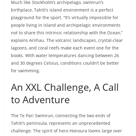
Swimrun club, keeps growing and shining. Beyond
regular training sessions, a Facebook group helps build
connections and share swimrun experiences on the
island. Ariihau Richard Tuheiava, who cut his teeth at
the ÖTILLÖ international race in Switzerland, has a
crystal-clear vision: “The human dimension, full
awareness of one’s intrinsic relationship with Nature,
and the identity-based adventure that this sport should
embody are the cornerstones of our swimrun vision
from Tahiti.”
The Te Pari Swimrun isn’t just another race – it’s a
symbol. It’s an expression of identity, a deep connection
with land and ocean. This race showcases the passion
and drive of a community that has turned swimrun into
a powerful vehicle for their values. The horizon remains
open, the path uncertain. The adventure is just getting
started.