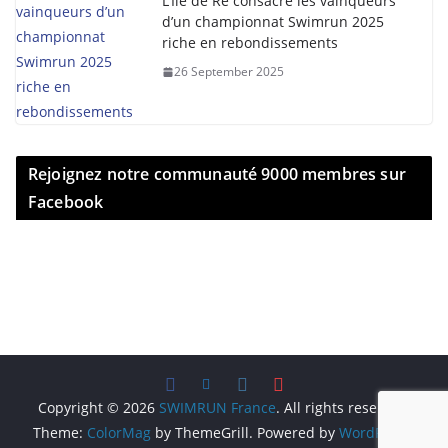
L’Île de Ré consacre les vainqueurs
d’un championnat Swimrun 2025
riche en rebondissements
26 September 2025
Rejoignez notre communauté 9000 membres sur
Facebook
Copyright © 2026
SWIMRUN France
. All rights reserved.
Theme:
ColorMag
by ThemeGrill. Powered by
WordPress
.