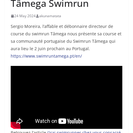
Tâmega Swimrun
24 May 2024
akunamatata
Sergio Moreira, l’affable et débonnaire directeur de
course du swimrun Tâmega nous présente sa course et
sa communauté portugaise du Swimrun Tâmega qui
aura lieu le 2 juin prochain au Portugal.
https://www.swimruntamega.pt/en/
Retrouvez l’article
j’irai swimrunner chez vous consacré