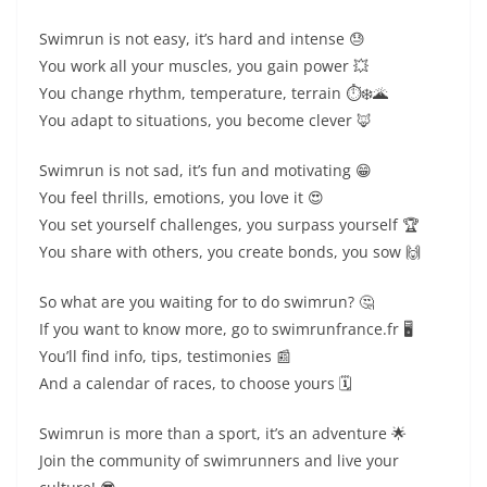
Swimrun is not easy, it’s hard and intense 😓
You work all your muscles, you gain power 💥
You change rhythm, temperature, terrain ⏱️❄️🌋
You adapt to situations, you become clever 🦊
Swimrun is not sad, it’s fun and motivating 😁
You feel thrills, emotions, you love it 😍
You set yourself challenges, you surpass yourself 🏆
You share with others, you create bonds, you sow 🙌
So what are you waiting for to do swimrun? 🤔
If you want to know more, go to swimrunfrance.fr 🖥️
You’ll find info, tips, testimonies 📰
And a calendar of races, to choose yours 🗓️
Swimrun is more than a sport, it’s an adventure 🌟
Join the community of swimrunners and live your