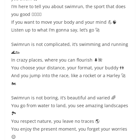
I’m here to tell you about swimrun, the sport that does
you good 🏊‍♂️🏃‍♂️
If you want to move your body and your mind 💪🧠
Listen up to what I’m gonna say, let’s go 🚀
Swimrun is not complicated, it’s swimming and running
🌊👟
In crazy places, where you can flourish 🌲🌺
You choose your distance, your format, your buddy 👫
And you jump into the race, like a rocket or a Harley 🚀
🏍️
Swimrun is not boring, it’s beautiful and varied 🌈
You go from water to land, you see amazing landscapes
🏞️
You respect nature, you leave no traces 🌎
You enjoy the present moment, you forget your worries
😌