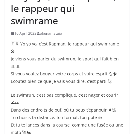
le rappeur qui
swimrame
16 April 2023
akunamatata
🇫🇷 Yo yo yo, c’est Rapman, le rappeur qui swimrame
🎤
Je viens vous parler du swimrun, le sport qui fait bien
🏊‍♂️🏃‍♂️
Si vous voulez bouger votre corps et votre esprit 💪🧠
Écoutez bien ce que je vais vous dire, c’est parti 🚀
Le swimrun, c’est pas compliqué, c’est nager et courir
🌊👟
Dans des endroits de ouf, où tu peux t’épanouir 🌲🌺
Tu choisis ta distance, ton format, ton pote 👫
Et tu te lances dans la course, comme une fusée ou une
moto 🚀🏍️