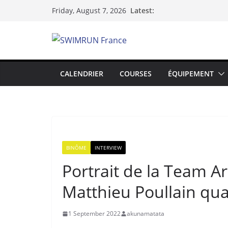
Skip
Latest:
Friday, August 7, 2026
to
content
CALENDRIER
COURSES
ÉQUIPEMENT
BINÔME
INTERVIEW
Portrait de la Team A
Matthieu Poullain qual
1 September 2022
akunamatata