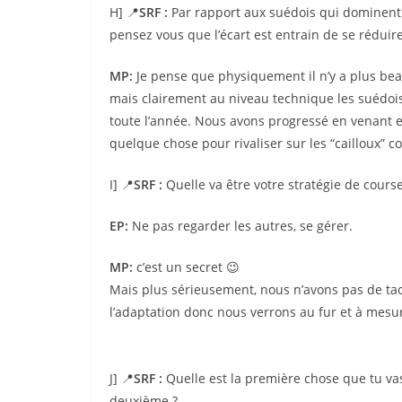
H] 📍
SRF :
Par rapport aux suédois qui dominen
pensez vous que l’écart est entrain de se rédu
MP:
Je pense que physiquement il n’y a plus bea
mais clairement au niveau technique les suédois 
toute l’année. Nous avons progressé en venant 
quelque chose pour rivaliser sur les “cailloux”
I] 📍
SRF :
Quelle va être votre stratégie de course
EP:
Ne pas regarder les autres, se gérer.
MP:
c’est un secret 😉
Mais plus sérieusement, nous n’avons pas de tact
l’adaptation donc nous verrons au fur et à mesur
J] 📍
SRF :
Quelle est la première chose que tu vas 
deuxième ?