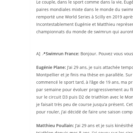
Le couple, dans le sport comme dans la vie, Eug
paires mondiales mixte dans le monde du swimru
remporté une World Series à Scilly en 2019 après
Incontestablement Eugénie et Matthieu représe
championnats du monde de swimrun qui auront l
A] 📍
Swimrun France:
Bonjour. Pouvez vous vous
Eugénie Plane:
J’ai 29 ans, je suis attachée tem
Montpellier et je finis ma thèse en parallèle. Sur 
commencé le sport tard, à l’âge de 19 ans, ma pr
par semaine pour évoluer progressivement au fil
sur le circuit D3 puis D2 de triathlon avec le Mon
je faisait très peu de course jusqu’a présent. C
pour rouler, j’ai décidé de faire une saison com
Matthieu Poullain:
J’ai 29 ans et je suis kinésit
triathlon depuis mes 8 ans, j’ai couru sur les ci