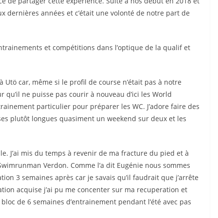
nce de partager cette expérience. Suite à nos début en 2018 et
 dernières années et c’était une volonté de notre part de
ainements et compétitions dans l’optique de la qualif et
 Utö car, même si le profil de course n’était pas à notre
 qu’il ne puisse pas courir à nouveau d’ici les World
ainement particulier pour préparer les WC. J’adore faire des
ses plutôt longues quasiment un weekend sur deux et les
e. J’ai mis du temps à revenir de ma fracture du pied et à
r Swimrunman Verdon. Comme l’a dit Eugénie nous sommes
ion 3 semaines après car je savais qu’il faudrait que j’arrête
ation acquise j’ai pu me concenter sur ma recuperation et
 bloc de 6 semaines d’entrainement pendant l’été avec pas