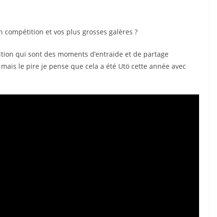
 compétition et vos plus grosses galères ?
tion qui sont des moments d’entraide et de partage
 mais le pire je pense que cela a été Utö cette année avec