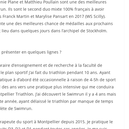
énie Plane et Matthieu Poullain sont une des meilleures
n. Ils sont le second duo mixte 100% français à avoir
 Franck Martin et Marylise Pansart en 2017 (WS Scilly).
nte une des meilleures chance de médailles aux prochains
ieu dans quelques jours dans l’archipel de Stockholm.
 présenter en quelques lignes ?
poraire d’enseignement et de recherche à la faculté de
le plan sportif j’ai fait du triathlon pendant 10 ans. Ayant
atique à d’abord été occasionnelle à raison de 4-5h de sport
 des ans vers une pratique plus intensive qui me conduira
tpellier Triathlon. J’ai découvert le Swimrun il y a 4 ans mais
ette année, ayant délaissé le triathlon par manque de temps
plète de Swimrun.
hérapeute du sport à Montpellier depuis 2015. Je pratique le
rcuits D3, D2 et D1 pendant toutes ces années. Je me suis