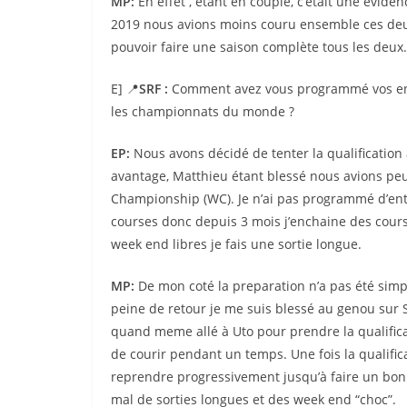
MP:
En effet , étant en couple, c’était une evide
2019 nous avions moins couru ensemble ces deux
pouvoir faire une saison complète tous les deux.
E] 📍
SRF :
Comment avez vous programmé vos entr
les championnats du monde ?
EP:
Nous avons décidé de tenter la qualification à
avantage, Matthieu étant blessé nous avions peur
Championship (WC). Je n’ai pas programmé d’entr
courses donc depuis 3 mois j’enchaine des cour
week end libres je fais une sortie longue.
MP:
De mon coté la preparation n’a pas été simpl
peine de retour je me suis blessé au genou su
quand meme allé à Uto pour prendre la qualificat
de courir pendant un temps. Une fois la qualific
reprendre progressivement jusqu’à faire un bon
mal de sorties longues et des week end “choc”.