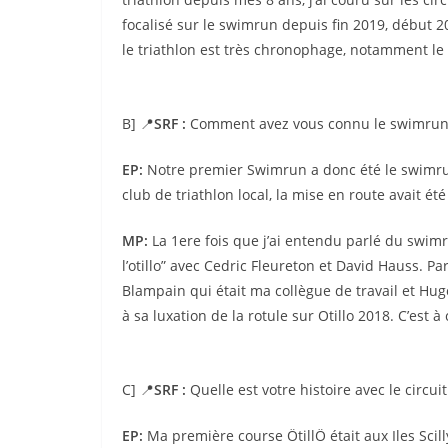
focalisé sur le swimrun depuis fin 2019, début 2
le triathlon est très chronophage, notamment le 
B] 📍
SRF :
Comment avez vous connu le swimrun
EP:
Notre premier Swimrun a donc été le swimru
club de triathlon local, la mise en route avait été
MP:
La 1ere fois que j’ai entendu parlé du swimr
l’otillo” avec Cedric Fleureton et David Hauss. Par
Blampain qui était ma collègue de travail et Hu
à sa luxation de la rotule sur Otillo 2018. C’est 
C] 📍
SRF :
Quelle est votre histoire avec le circuit
EP:
Ma première course ÖtillÖ était aux Iles Scill