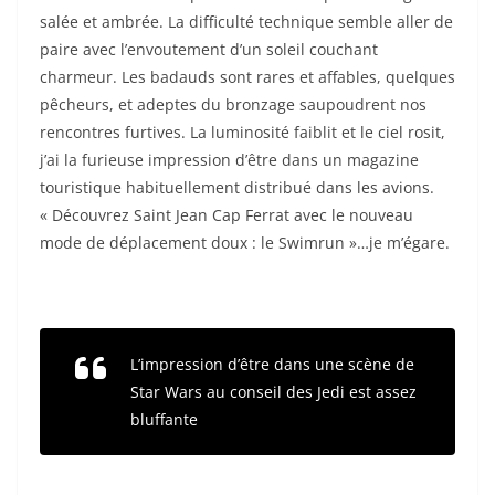
salée et ambrée. La difficulté technique semble aller de
paire avec l’envoutement d’un soleil couchant
charmeur. Les badauds sont rares et affables, quelques
pêcheurs, et adeptes du bronzage saupoudrent nos
rencontres furtives. La luminosité faiblit et le ciel rosit,
j’ai la furieuse impression d’être dans un magazine
touristique habituellement distribué dans les avions.
« Découvrez Saint Jean Cap Ferrat avec le nouveau
mode de déplacement doux : le Swimrun »…je m’égare.
L’impression d’être dans une scène de
Star Wars au conseil des Jedi est assez
bluffante