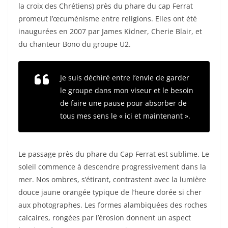
la croix des Chrétiens) près du phare du cap Ferrat
promeut l’œcuménisme entre religions. Elles ont été
inaugurées en 2007 par James Kidner, Cherie Blair, et
du chanteur Bono du groupe U2.
Je suis déchiré entre l’envie de garder
le groupe dans mon viseur et le besoin
de faire une pause pour absorber de
tous mes sens le « ici et maintenant ».
Le passage près du phare du Cap Ferrat est sublime. Le
soleil commence à descendre progressivement dans la
mer. Nos ombres, s’étirant, contrastent avec la lumière
douce jaune orangée typique de l’heure dorée si cher
aux photographes. Les formes alambiquées des roches
calcaires, rongées par l’érosion donnent un aspect