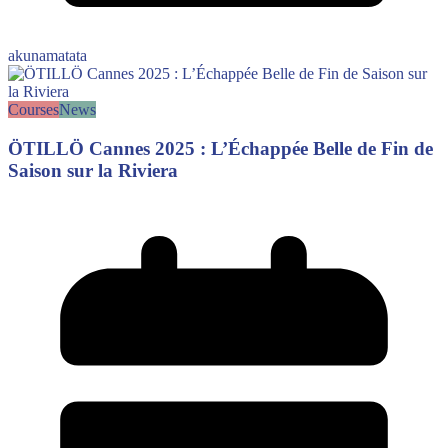
akunamatata
Courses
News
ÖTILLÖ Cannes 2025 : L’Échappée Belle de Fin de
Saison sur la Riviera