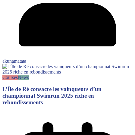
akunamatata
Courses
News
L’Île de Ré consacre les vainqueurs d’un
championnat Swimrun 2025 riche en
rebondissements