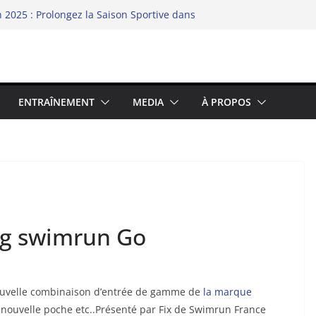
2025 : Prolongez la Saison Sportive dans
ience
Archipel
d le swimrun réinvente ses codes au bord
nfidélité chez les binômes – la richesse du
ENTRAÎNEMENT
MEDIA
À PROPOS
ng swimrun Go
la nouvelle combinaison d’entrée de gamme de
la marque
, nouvelle poche etc..Présenté par Fix de Swimrun France