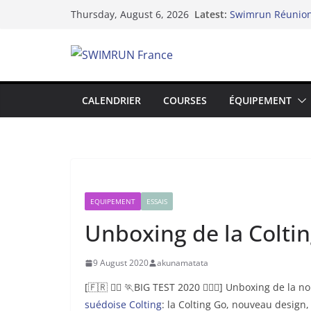
Skip
Latest:
Swimrun Réunion 
Thursday, August 6, 2026
to
l’Océan Indien !
Swimrun et Résil
content
Le Dix-neuvième 
Lake Yard : Quan
du lac de Vaivre
Hydra 2025 de l’i
CALENDRIER
COURSES
ÉQUIPEMENT
swimrun
EQUIPEMENT
ESSAIS
Unboxing de la Colti
9 August 2020
akunamatata
[🇫🇷 🏊‍♀️ 🏃BIG TEST 2020 🏊‍♀️🏃] Unboxing de 
suédoise Colting
: la Colting Go, nouveau design