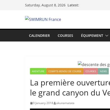
Skip
Latest:
Saturday, August 8, 2026
to
content
CALENDRIER
COURSES
ÉQUIPEMENT
AVENTURE
COMPTE-RENDU DE COURSE
COURSES
NEWS
La première ouvertur
le grand canyon du V
9 January 2018
akunamatata